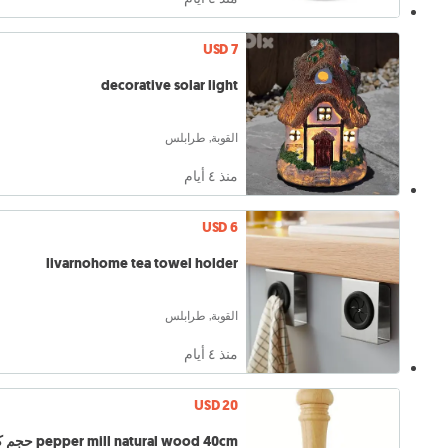
USD 7
decorative solar light
القوبة, طرابلس
منذ ٤ أيام
USD 6
livarnohome tea towel holder
القوبة, طرابلس
منذ ٤ أيام
USD 20
pepper mill natural wood 40cm حجم كبير