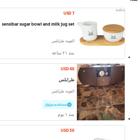
USD 7
sensibar sugar bowl and milk jug set
القوبة, طرابلس
منذ ٢١ ساعة
USD 40
طرابلس
القوبة, طرابلس
مستخدم موثوق
منذ ١ يوم
USD 30