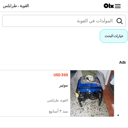
القوبة ، طرابلس
خيارات البحث
Ads
USD 300
موتير
القوبة, طرابلس
منذ ٣ أسابيع