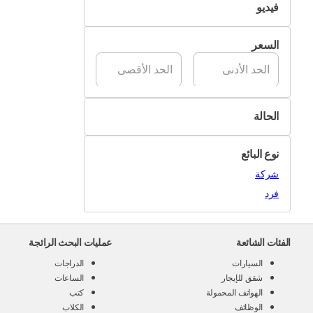
فيديو
تسليم Pik&Drop
غير متوفر
السعر
متوفر
الحالة
جديد
نوع البائع
مستعمل
شركة
فرد
الفئات الشائعة
عمليات البحث الرائجة
السيارات
الدراجات
شقق للإيجار
الساعات
الهواتف المحمولة
كتب
الوظائف
الكلاب