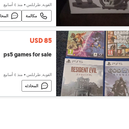
القوبة, طرابلس
•
منذ ٤ أسابيع
مكالمة
المحا
USD 85
ps5 games for sale
القوبة, طرابلس
•
منذ ٤ أسابيع
المحادثه