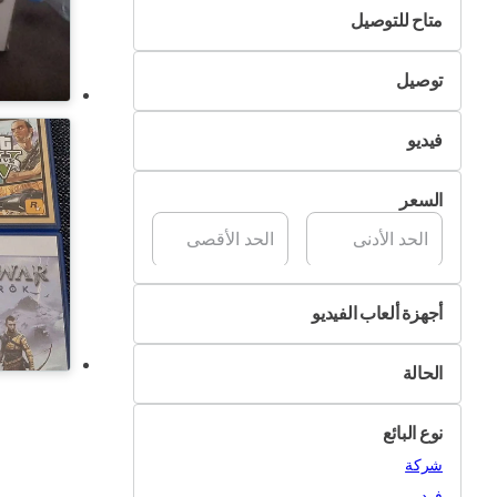
متاح للتوصيل
لا
توصيل
نعم
التسليم الذاتي
فيديو
تسليم Pik&Drop
غير متوفر
السعر
متوفر
أجهزة ألعاب الفيديو
مايكروسوفت
الحالة
بلاي ستيشن
جديد
اكس بوكس
نوع البائع
مستعمل
نينتندو
شركة
أجهزة أخرى
فرد