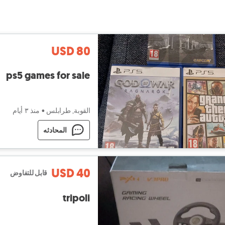
USD 80
ps5 games for sale
القوبة, طرابلس
•
منذ ٣ أيام
المحادثه
USD 40
قابل للتفاوض
tripoli