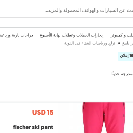
بلت و كمبيوتر
إيجارات العطلات وعطلات نهاية الأسبوع
دراجات نارية ورباعية
رابلس
/
تزلج ورياضات الشتاء فى القوبة
1 إعلان
مدرجة حديثًا
USD 15
fischer ski pant