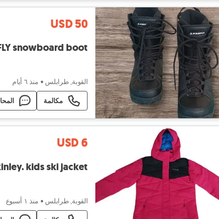
USD 50
FLY snowboard boot
القوبة, طرابلس
•
منذ ٦ أيام
مكالمة
المحا
USD 6
nley. kids ski jacket
القوبة, طرابلس
•
منذ ١ أسبوع