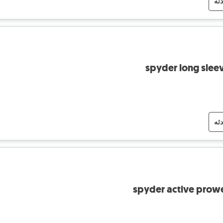
دثه
spyder long slee
دثه
spyder active prow