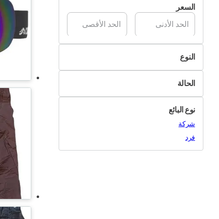
السعر
تسليم Pik&Drop
النوع
التزلج
الحالة
التزحلق بألواح الثلج
جديد
أغراض أخرى
نوع البائع
مستعمل
شركة
فرد