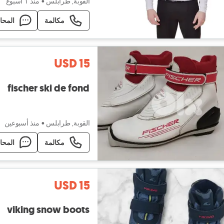
القوبة, طرابلس
•
منذ ١ أسبوع
مكالمة
المحا
USD 15
fischer ski de fond
القوبة, طرابلس
•
منذ أسبوعين
مكالمة
المحا
USD 15
viking snow boots