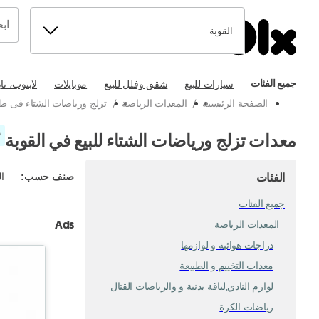
القوبة
جميع الفئات
سيارات للبيع
شقق وفلل للبيع
موبايلات
لابتوب، تا
الصفحة الرئيسية
/
المعدات الرياضة
/
تزلج ورياضات الشتاء فى ط
6
معدات تزلج ورياضات الشتاء للبيع في القوبة
الفئات
صنف حسب
:
ال
جميع الفئات
Ads
المعدات الرياضة
دراجات هوائية و لوازمها
معدات التخييم و الطبيعة
لوازم النادي,لياقة بدنية و والرياضات القتال
رياضات الكرة