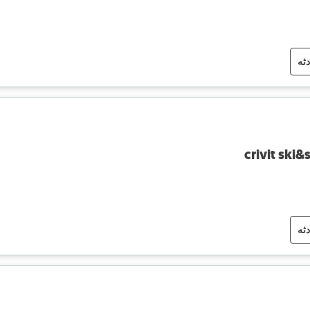
دثه
crivit sk
دثه