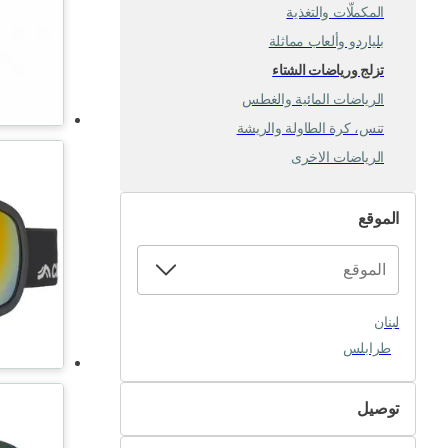
المكملّات والتغذية
بلياردو وألعاب مماثلة
تزلج ورياضات الشتاء
الرياضات المائية والغطس
تنس، كرة الطاولة والريشة
الرياضات الاخرى
الموقع
لبنان
طرابلس
توصيل
التسليم الذاتي