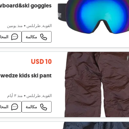
wboard&ski goggles
القوبة, طرابلس
•
منذ يومين
مكالمة
المحا
USD 10
wedze kids ski pant
القوبة, طرابلس
•
منذ ٣ أيام
مكالمة
المحا