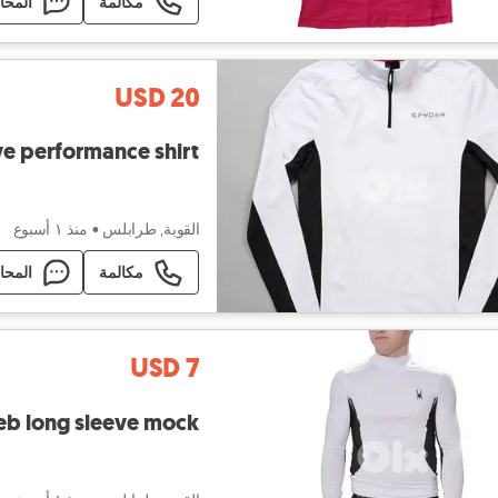
مكالمة
المحا
USD 20
ve performance shirt
القوبة, طرابلس
•
منذ ١ أسبوع
مكالمة
المحا
USD 7
eb long sleeve mock