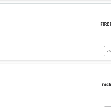
FIRE
دثه
mcki