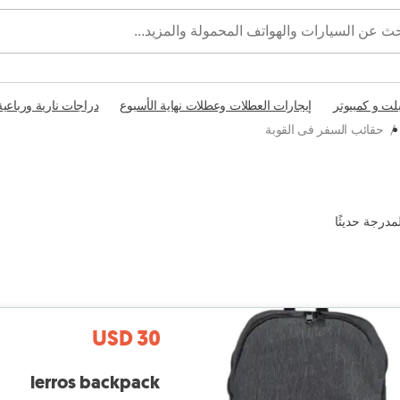
بلت و كمبيوتر
إيجارات العطلات وعطلات نهاية الأسبوع
دراجات نارية ورباعية
/
حقائب السفر فى القوبة
مدرجة حديثًا
USD 30
lerros backpack