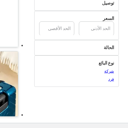
توصيل
متوفر
التسليم الذاتي
السعر
تسليم Pik&Drop
الحالة
جديد
نوع البائع
مستعمل
شركة
فرد