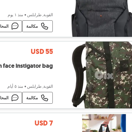
القوبة, طرابلس
•
منذ ١ يوم
مكالمة
المحا
USD 55
h face instigator bag
القوبة, طرابلس
•
منذ ٥ أيام
مكالمة
المحا
USD 7