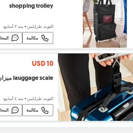
shopping trolley
القوبة, طرابلس
•
منذ ٣ أسابيع
مكالمة
المحا
USD 10
lauggage scale ميزان شنط سفر
القوبة, طرابلس
•
منذ ٤ أسابيع
مكالمة
المحا