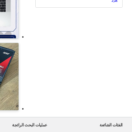
سامسونج
سوني
توشيبا
ابل ماك بوك
جوجل
فوجيتسو
ماركة اخرى
اليانوير
بين كيو
كومباك
جيت واي
جيجابايت
جرونديج
الفئات الشائعة
عمليات البحث الرائجة
هاير