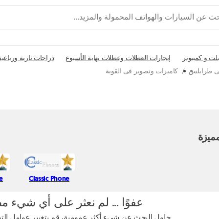
بلت و كمبيوتر
إيجارات العطلات وعطلات نهاية الأسبوع
دراجات نارية ورباعية
فى طرابلس
/
كاميرات وتصوير فى القوبة
ميزة
re
Classic Phone
عفوًا ... لم نعثر على أي شيء م
حاول البحث عن شيء أكثر عمومية، قم بتغيير عوامل التصف