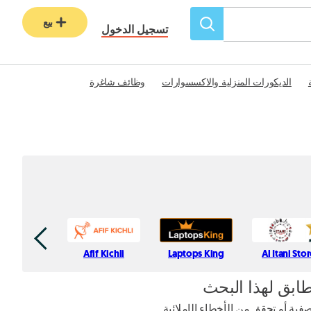
بيع
تسجيل الدخول
الديكورات المنزلية والاكسسوارات
وظائف شاغرة
Afif Kichli
Laptops King
Al Itani Sto
طابق لهذا البحث
ية أو تحقق من الأخطاء الإملائية