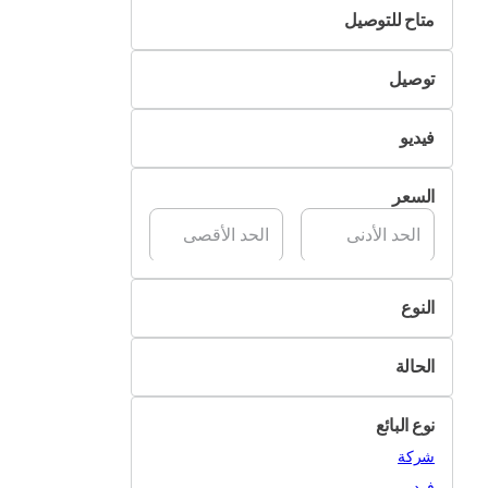
متاح للتوصيل
لا
توصيل
نعم
التسليم الذاتي
فيديو
تسليم Pik&Drop
غير متوفر
السعر
متوفر
النوع
الكاميرات الرقمية
الحالة
الطائرات بدون طيار
جديد
كاميرات تصوير الأفلام
نوع البائع
مستعمل
معدات تصوير الأفلام
شركة
مجدد
العدسات والقطع
فرد