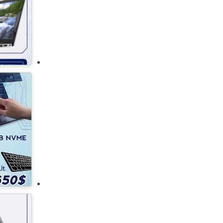
كيتشن أيد
لاجيرمانيا
لافازا
إل جي
ميلي
مولينكس
نسبرسو
باناسونيك
فيليبس
سامسونج
سانيو
سيمنز
تورنادو
توشيبا