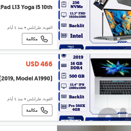
Pad L13 Yoga i5 10th
القوبة, طرابلس
•
منذ ٤ أيام
مكالمة
USD 466
 (2019, Model A1990)
القوبة, طرابلس
•
منذ ٤ أيام
مكالمة