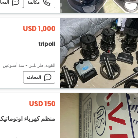
مكالمة
المحا
USD 1,000
tripoli
القوبة, طرابلس
•
منذ أسبوعين
المحادثه
USD 150
منظم كهرباء اوتوماتيكي AVR لل