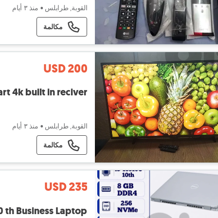
القوبة, طرابلس
•
منذ ٣ أيام
مكالمة
USD 200
rt 4k built in reciver
القوبة, طرابلس
•
منذ ٣ أيام
مكالمة
USD 235
10 th Business Laptop