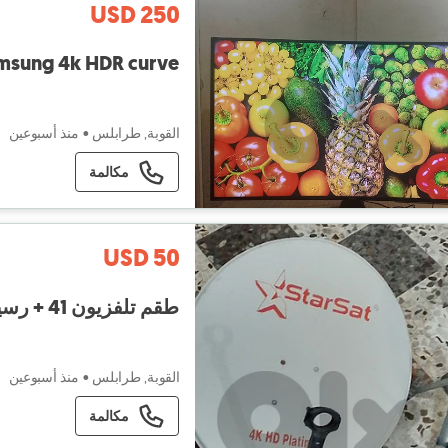
USD 250
amsung 4k HDR curve
القوبة, طرابلس
•
منذ أسبوعين
مكالمة
USD 50
طقم تلفزيون 41 + رسيفر + صحن للبيع
القوبة, طرابلس
•
منذ أسبوعين
مكالمة