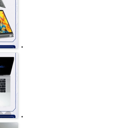
يونيون تك
يونيفرسال
ويربول
زانوسي
أبل
جوجل
وايت ويل
وايت بوينت
سوني
ماركة أخرى
اوسكال
جرين ليون