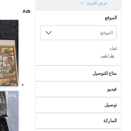
عرض المزيد
Ads
الموقع
لبنان
طرابلس
متاح للتوصيل
لا
فيديو
نعم
غير متوفر
توصيل
متوفر
التسليم الذاتي
الماركة
تسليم Pik&Drop
اريستون