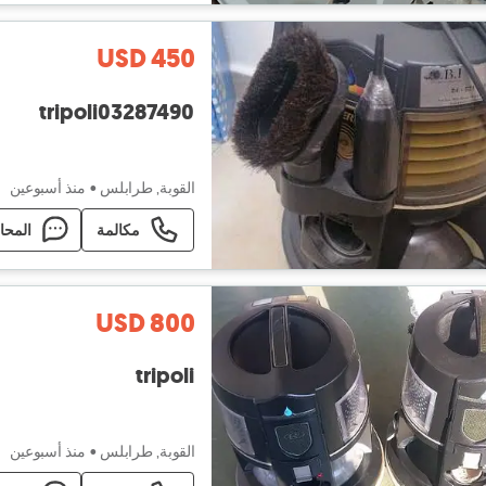
USD 450
tripoli03287490
القوبة, طرابلس
•
منذ أسبوعين
مكالمة
المحا
USD 800
tripoli
القوبة, طرابلس
•
منذ أسبوعين