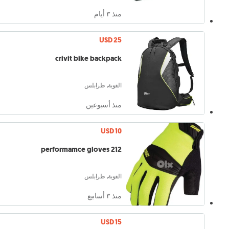
منذ ٣ أيام
USD 25
crivit bike backpack
القوبة, طرابلس
منذ أسبوعين
USD 10
212 performamce gloves
القوبة, طرابلس
منذ ٣ أسابيع
USD 15