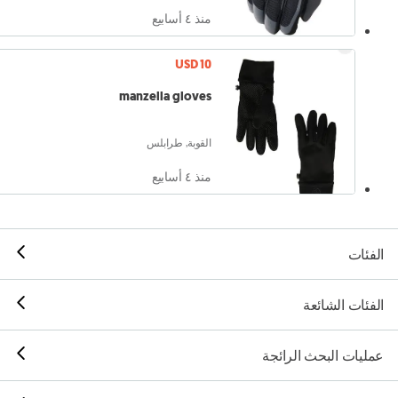
منذ ٤ أسابيع
USD 10
manzella gloves
القوبة, طرابلس
منذ ٤ أسابيع
الفئات
الفئات الشائعة
عمليات البحث الرائجة