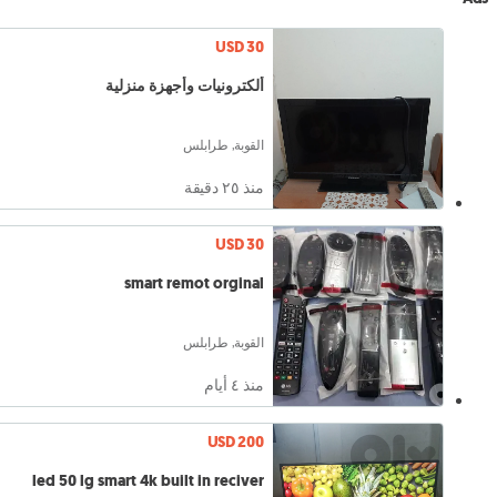
USD 30
ألكترونيات وأجهزة منزلية
القوبة, طرابلس
منذ ٢٥ دقيقة
USD 30
smart remot orginal
القوبة, طرابلس
منذ ٤ أيام
USD 200
led 50 lg smart 4k built in reciver