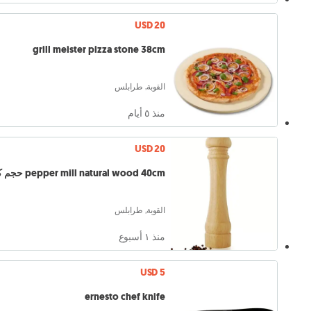
USD 20
grill meister pizza stone 38cm
القوبة, طرابلس
منذ ٥ أيام
USD 20
pepper mill natural wood 40cm حجم كبير
القوبة, طرابلس
منذ ١ أسبوع
USD 5
ernesto chef knife