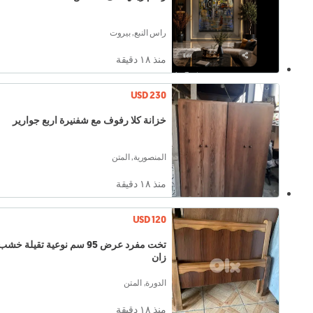
راس النبع, بيروت
منذ ١٨ دقيقة
USD 230
خزانة كلا رفوف مع شفنيرة اربع جوارير
المنصورية, المتن
منذ ١٨ دقيقة
USD 120
تخت مفرد عرض 95 سم نوعية تقيلة خشب
زان
الدورة, المتن
منذ ١٨ دقيقة