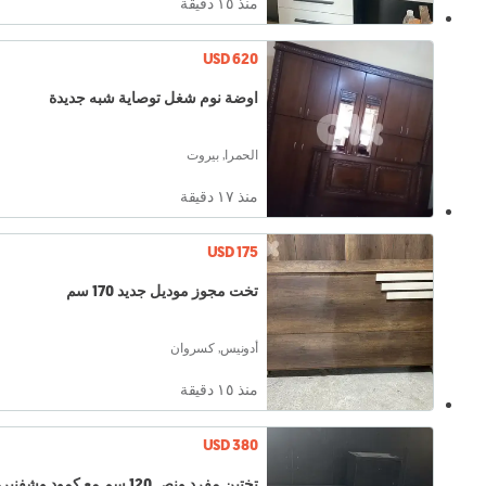
منذ ١٥ دقيقة
USD 620
اوضة نوم شغل توصاية شبه جديدة
الحمرا, بيروت
منذ ١٧ دقيقة
USD 175
تخت مجوز موديل جديد 170 سم
أدونيس, كسروان
منذ ١٥ دقيقة
USD 380
تختين مفرد ونص 120 سم مع كمود وشفن