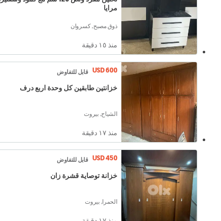
مرايا
ذوق مصبح, كسروان
منذ ١٥ دقيقة
USD 600
قابل للتفاوض
خزانتين طابقين كل وحدة اربع درف
الشياح, بيروت
منذ ١٧ دقيقة
USD 450
قابل للتفاوض
خزانة توصاية قشرة زان
الحمرا, بيروت
منذ ١٧ دقيقة