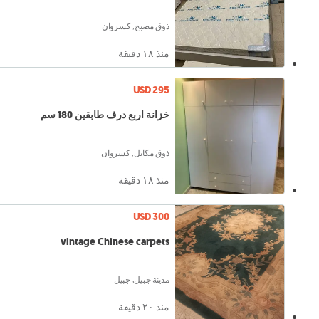
ذوق مصبح, كسروان
منذ ١٨ دقيقة
USD 295
خزانة اربع درف طابقين 180 سم
ذوق مكايل, كسروان
منذ ١٨ دقيقة
USD 300
vintage Chinese carpets
مدينة جبيل, جبيل
منذ ٢۰ دقيقة