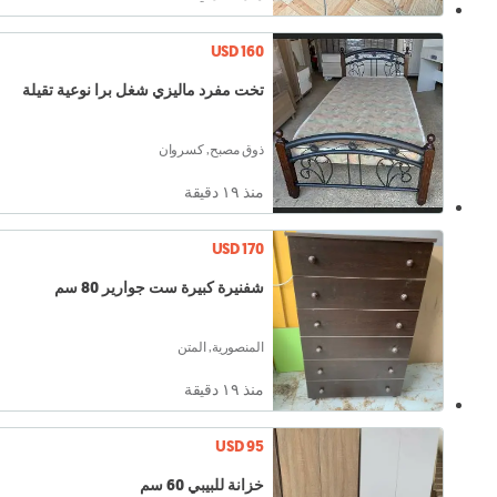
USD 160
تخت مفرد ماليزي شغل برا نوعية تقيلة
ذوق مصبح, كسروان
منذ ١٩ دقيقة
USD 170
شفنيرة كبيرة ست جوارير 80 سم
المنصورية, المتن
منذ ١٩ دقيقة
USD 95
خزانة للبيبي 60 سم