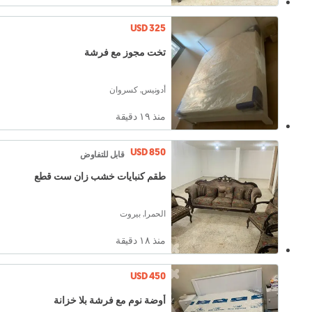
USD 325
تخت مجوز مع فرشة
أدونيس, كسروان
منذ ١٩ دقيقة
USD 850
قابل للتفاوض
طقم كنبايات خشب زان ست قطع
الحمرا, بيروت
منذ ١٨ دقيقة
USD 450
أوضة نوم مع فرشة بلا خزانة