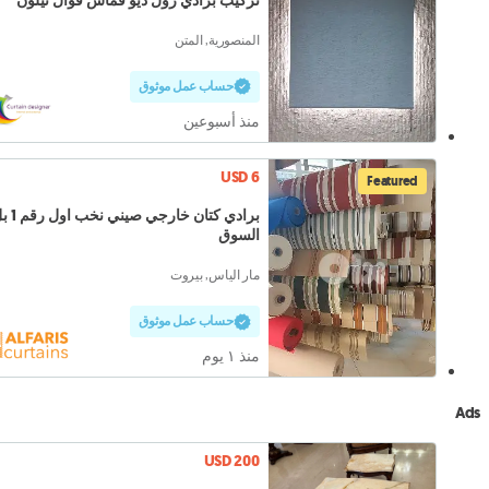
تركيب برادي رول ديو قماش فوال نيلون
المنصورية, المتن
حساب عمل موثوق
منذ أسبوعين
USD 6
Featured
برادي كتان خارجي صيني
السوق
مار الياس, بيروت
حساب عمل موثوق
منذ ١ يوم
Ads
USD 200