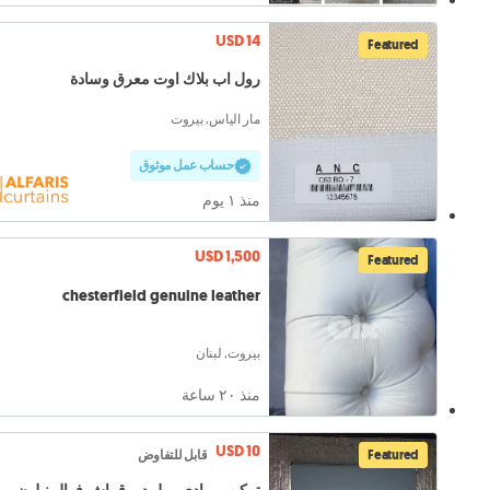
USD 14
Featured
رول اب بلاك اوت معرق وسادة
مار الياس, بيروت
حساب عمل موثوق
منذ ١ يوم
USD 1,500
Featured
chesterfield genuine leather
بيروت, لبنان
منذ ٢۰ ساعة
USD 10
Featured
قابل للتفاوض