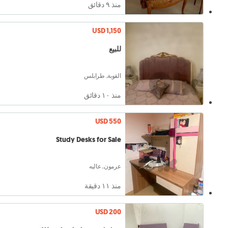
منذ ٩ دقائق
USD 1,150
للبيع
القوبة, طرابلس
منذ ١۰ دقائق
USD 550
Study Desks for Sale
عرمون, عاليه
منذ ١١ دقيقة
USD 200