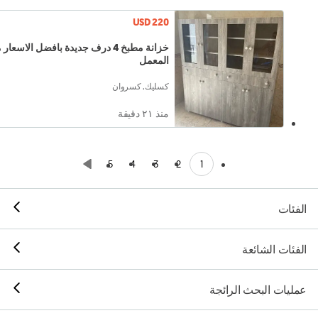
USD 220
خزانة مطبخ 4 درف جديدة بافضل الاسعار
المعمل
كسليك, كسروان
منذ ٢١ دقيقة
1
5
4
3
2
الفئات
الفئات الشائعة
عمليات البحث الرائجة