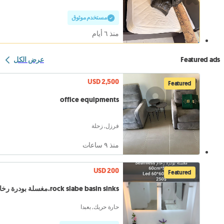
مستخدم موثوق
منذ ٦ أيام
Featured ads
عرض الكل
USD 2,500
Featured
office equipments
فرزل, زحلة
منذ ٩ ساعات
USD 200
Featured
rock slabe basin sinks.مغسلة بودرة رخام
حارة حريك, بعبدا