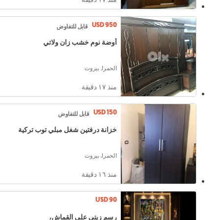
USD 950
قابل للتفاوض
أوضة نوم خشب زان ولاتي
الحمرا, بيروت
منذ ١٧ دقيقة
USD 150
قابل للتفاوض
خزانة درفتين شغل مبلي توب تركية
الحمرا, بيروت
منذ ١٦ دقيقة
USD 90
رسم زيتي على القماش،