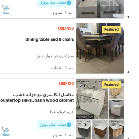
حساب عمل موثوق
منذ ١ أسبوع
USD 450
Featured
dining table and 8 chairs
مدن أخرى في جبيل, جبيل
منذ ٦ ساعات
USD 120
Featured
مغاسل انكاستري مع خزانة خشب.
countertop sinks,،basin wood cabinet
حارة حريك, بعبدا
حساب عمل موثوق
منذ ١ أسبوع