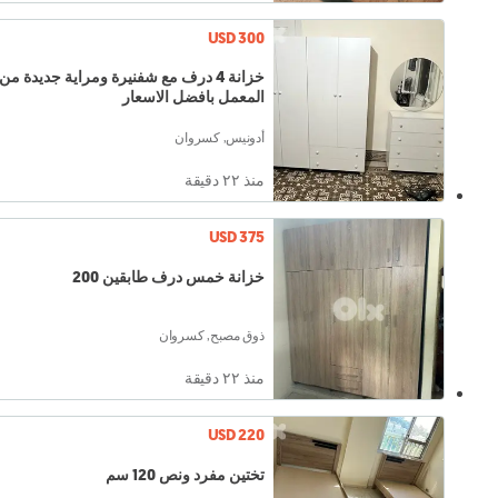
USD 300
خزانة 4 درف مع شفنيرة ومراية جديدة من
المعمل بافضل الاسعار
أدونيس, كسروان
منذ ٢٢ دقيقة
USD 375
خزانة خمس درف طابقين 200
ذوق مصبح, كسروان
منذ ٢٢ دقيقة
USD 220
تختين مفرد ونص 120 سم