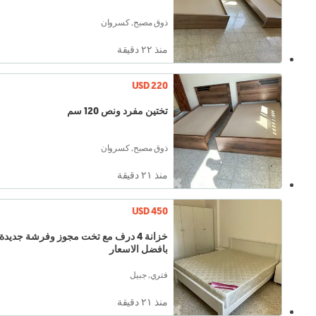
ذوق مصبح, كسروان
منذ ٢٢ دقيقة
USD 220
تختين مفرد ونص 120 سم
ذوق مصبح, كسروان
منذ ٢١ دقيقة
USD 450
خزانة 4 درف مع تخت مجوز وفرشة جديدة
بافضل الاسعار
فتري, جبيل
منذ ٢١ دقيقة