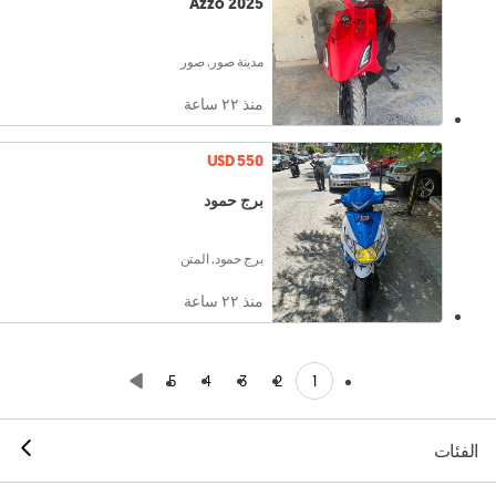
Azzo 2025
مدينة صور, صور
منذ ٢٢ ساعة
USD 550
برج حمود
برج حمود, المتن
منذ ٢٢ ساعة
1
5
4
3
2
الفئات