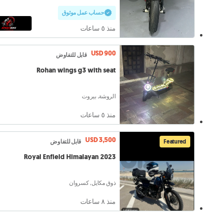
حساب عمل موثوق
منذ ٥ ساعات
USD 900
قابل للتفاوض
Rohan wings g3 with seat
الروشة, بيروت
منذ ٥ ساعات
USD 3,500
Featured
قابل للتفاوض
Royal Enfield Himalayan 2023
ذوق مكايل, كسروان
منذ ٨ ساعات