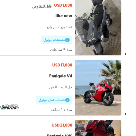
USD 1,600
قابل للتفاوض
like new
عجلتون, كسروان
مستخدم موثوق
منذ ٩ ساعات
USD 17,800
Panigale V4
جل الديب, المتن
حساب عمل موثوق
منذ ١١ ساعة
USD 21,000