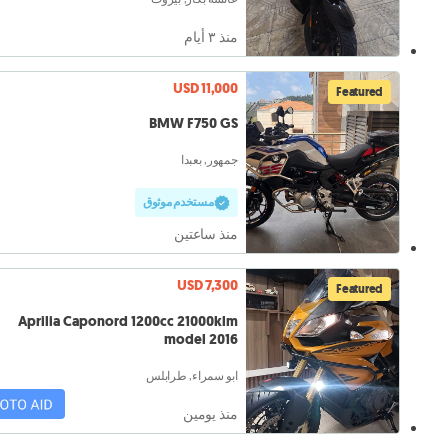
منذ ٣ أيام
USD 11,000
Featured
BMW F750 GS
جمهور, بعبدا
مستخدم موثوق
منذ ساعتين
USD 7,300
Featured
Aprilia Caponord 1200cc 21000klm
model 2016
ابو سمراء, طرابلس
منذ يومين