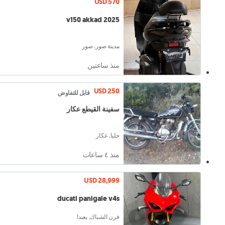
USD 570
v150 akkad 2025
مدينة صور, صور
منذ ساعتين
USD 250
قابل للتفاوض
سفينة القيطع عكار
حلبا, عكار
منذ ٤ ساعات
USD 28,999
ducati panigale v4s
فرن الشباك, بعبدا