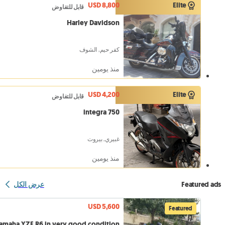
USD 8,800
Elite
قابل للتفاوض
Harley Davidson
كفر حيم, الشوف
منذ يومين
USD 4,200
Elite
قابل للتفاوض
integra 750
غبيري, بيروت
منذ يومين
Featured ads
عرض الكل
USD 5,600
Featured
amaha YZF R6 in very good condition