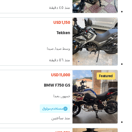
منذ ٤٥ دقيقة
USD 1,150
Tekken
وسط صيدا, صيدا
منذ ٥٦ دقيقة
USD 11,000
Featured
BMW F750 GS
جمهور, بعبدا
مستخدم موثوق
منذ ساعتين