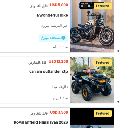
USD 5,000
Featured
قابل للتفاوض
a wonderful bike
عين المريسة, بيروت
مستخدم موثوق
منذ ٤ أيام
USD 13,200
Featured
قابل للتفاوض
can am outlander xtp
فالوغا, بعبدا
منذ ١ يوم
USD 3,500
Featured
قابل للتفاوض
Royal Enfield Himalayan 2023