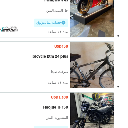
Panigale V4S
جل الديب, المتن
حساب عمل موثوق
منذ ١١ ساعة
USD 150
bicycle ktm 24 plus
صرفند, صيدا
منذ ١١ ساعة
USD 1,300
Haojue TF 150
المنصورية, المتن