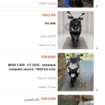
منذ ١٨ ساعة
USD 2,100
for sale
الشياح, بيروت
منذ ١٨ ساعة
USD 8,800
BMW C400 - GT 2025 - lebanese
company source - 1800 km only
كسليك, كسروان
منذ ١٩ ساعة
USD 5,000
قابل للتفاوض