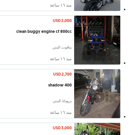
منذ ١٦ ساعة
USD 2,000
clean buggy engine cf 800cc
بياقوت, المتن
منذ ١٦ ساعة
USD 2,700
shadow 400
برومانا, المتن
منذ ١٦ ساعة
USD 3,000