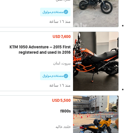
مستخدم موثوق
منذ ١٦ ساعة
USD 7,400
KTM 1050 Adventure – 2015 First
registered and used in 2016
بيروت, لبنان
مستخدم موثوق
منذ ١٦ ساعة
USD 5,500
f800s
خلدة, عاليه