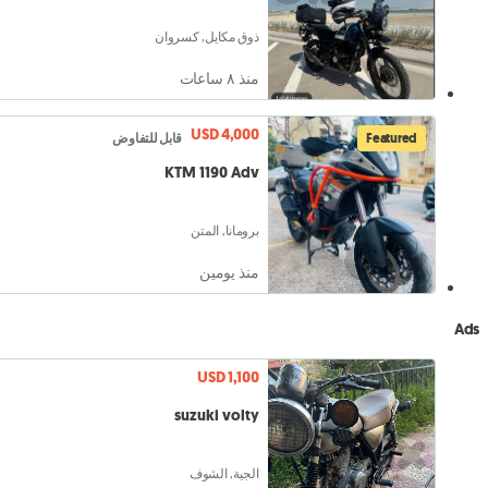
ذوق مكايل, كسروان
منذ ٨ ساعات
USD 4,000
Featured
قابل للتفاوض
KTM 1190 Adv
برومانا, المتن
منذ يومين
Ads
USD 1,100
suzuki volty
الجية, الشوف