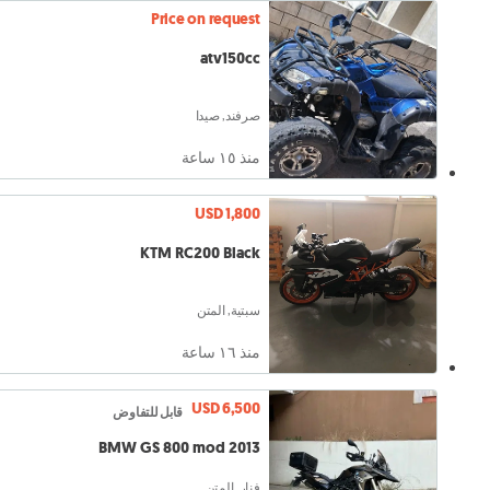
Price on request
atv150cc
صرفند, صيدا
منذ ١٥ ساعة
USD 1,800
KTM RC200 Black
سبتية, المتن
منذ ١٦ ساعة
USD 6,500
قابل للتفاوض
BMW GS 800 mod 2013
فنار, المتن