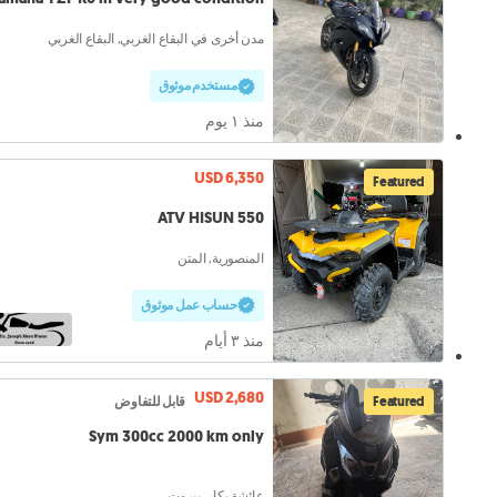
مدن أخرى في البقاع الغربي, البقاع الغربي
مستخدم موثوق
منذ ١ يوم
USD 6,350
Featured
ATV HISUN 550
المنصورية, المتن
حساب عمل موثوق
منذ ٣ أيام
USD 2,680
Featured
قابل للتفاوض
Sym 300cc 2000 km only
عائشة بكار, بيروت