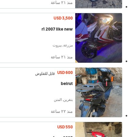
منذ ٢١ ساعة
USD 3,500
r1 2007 like new
مزرعة, بيروت
منذ ٢١ ساعة
USD 600
قابل للتفاوض
beirut
بتغرين, المتن
منذ ٢٢ ساعة
USD 550