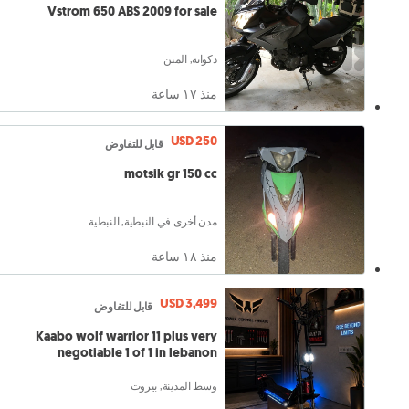
Vstrom 650 ABS 2009 for sale
دكوانة, المتن
منذ ١٧ ساعة
USD 250
قابل للتفاوض
motsik gr 150 cc
مدن أخرى في النبطية, النبطية
منذ ١٨ ساعة
USD 3,499
قابل للتفاوض
Kaabo wolf warrior 11 plus very
negotiable 1 of 1 in lebanon
وسط المدينة, بيروت