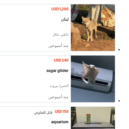
USD 1,200
لبنان
دانكي, عكار
منذ أسبوعين
USD 240
sugar glider
الحمرا, بيروت
منذ أسبوعين
USD 150
قابل للتفاوض
aquarium