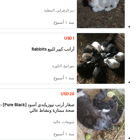
دير الزهراني, النبطية
منذ ١ أسبوع
USD 1
أرانب كبير للبيع Rabbits
بتوراتيج, الكورة
منذ ١ أسبوع
USD 20
صغار أرنب نيوزيلندي أسود (Pure Black) -
صحة ممتازة ونشاط عالي
شويفات, عاليه
منذ ١ أسبوع