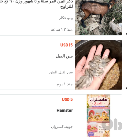
ذكر البين عمر سنة و ٥ شهور 
للتزاوج
بينو, عكار
منذ ٢٣ ساعة
USD 15
سن الفيل
سن الفيل, المتن
منذ ١ يوم
USD 5
Hamster
جونيه, كسروان