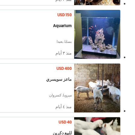
USD 150
Aquarium
بسابا, بعبدا
منذ ٣ أيام
USD 400
ماعز سويسري
ميروبا, كسروان
منذ ٤ أيام
USD 40
للبيع دكرين