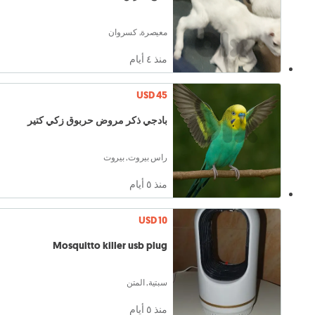
معيصرة, كسروان
منذ ٤ أيام
USD 45
بادجي ذكر مروض حربوق زكي كتير
راس بيروت, بيروت
منذ ٥ أيام
USD 10
Mosquitto killer usb plug
سبتية, المتن
منذ ٥ أيام