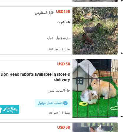
USD 150
قابل للتفاوض
عمشيت
مدينة جبيل, جبيل
منذ ١١ ساعة
USD 50
Lion Head rabbits available in store &
delivery
جل الديب, المتن
حساب عمل موثوق
منذ ١١ ساعة
USD 50