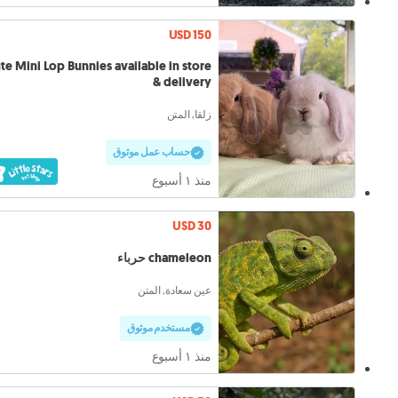
USD 150
te Mini Lop Bunnies available in store
& delivery
زلقا, المتن
حساب عمل موثوق
منذ ١ أسبوع
USD 30
chameleon حرباء
عين سعادة, المتن
مستخدم موثوق
منذ ١ أسبوع