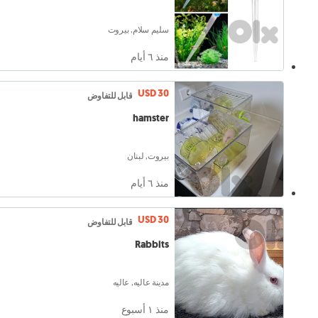
سليم سلام, بيروت
منذ ٦ أيام
USD 30
قابل للتفاوض
hamster
بيروت, لبنان
منذ ٦ أيام
USD 30
قابل للتفاوض
Rabbits
مدينة عاليه, عاليه
منذ ١ أسبوع