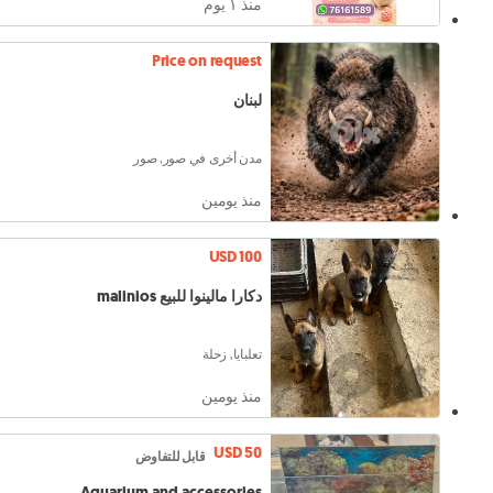
منذ ١ يوم
Price on request
لبنان
مدن أخرى في صور, صور
منذ يومين
USD 100
دكارا مالينوا للبيع malinios
تعلبايا, زحلة
منذ يومين
USD 50
قابل للتفاوض
Aquarium and accessories