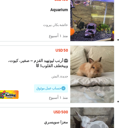
Aquarium
عائشة بكار, بيروت
منذ ١ أسبوع
USD 50
🦁 أرنب ليونهيد القزم – صغير، كيوت،
وبيخطف القلوب! 🐰
جديدة, المتن
حساب عمل موثوق
منذ ١ أسبوع
USD 500
معزا سويسري