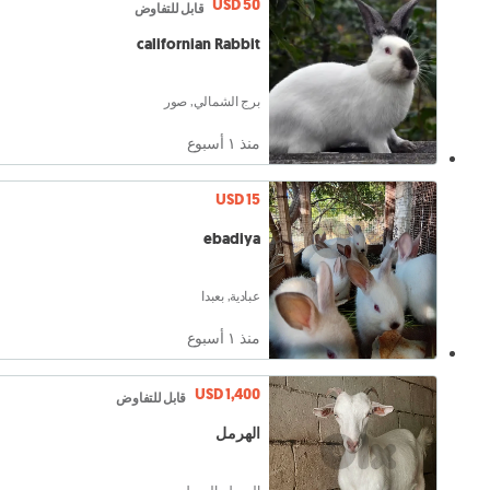
USD 50
قابل للتفاوض
californian Rabbit
برج الشمالي, صور
منذ ١ أسبوع
USD 15
ebadiya
عبادية, بعبدا
منذ ١ أسبوع
USD 1,400
قابل للتفاوض
الهرمل