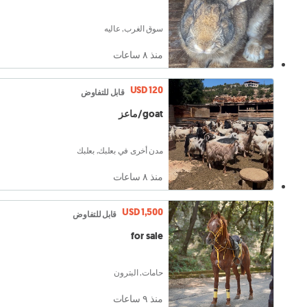
سوق الغرب, عاليه
منذ ٨ ساعات
USD 120
قابل للتفاوض
goat/ماعز
مدن أخرى في بعلبك, بعلبك
منذ ٨ ساعات
USD 1,500
قابل للتفاوض
for sale
حامات, البترون
منذ ٩ ساعات