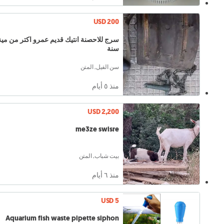
USD 200
سرج للاحصنة انتيك قديم عمرو اكتر من مية
سنة
سن الفيل, المتن
منذ ٥ أيام
USD 2,200
me3ze swisre
بيت شباب, المتن
منذ ٦ أيام
USD 5
Aquarium fish waste pipette siphon