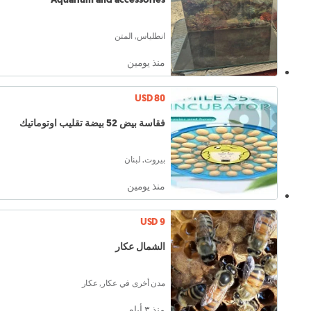
انطلياس, المتن
منذ يومين
USD 80
فقاسة بيض 52 بيضة تقليب اوتوماتيك
بيروت, لبنان
منذ يومين
USD 9
الشمال عكار
مدن أخرى في عكار, عكار
منذ ٣ أيام