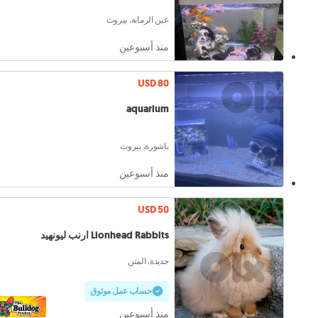
عين الرمانة, بيروت
منذ أسبوعين
USD 80
aquarium
باشورة, بيروت
منذ أسبوعين
USD 50
Lionhead Rabbits ارنب ليونهيد
جديدة, المتن
حساب عمل موثوق
منذ أسبوعين