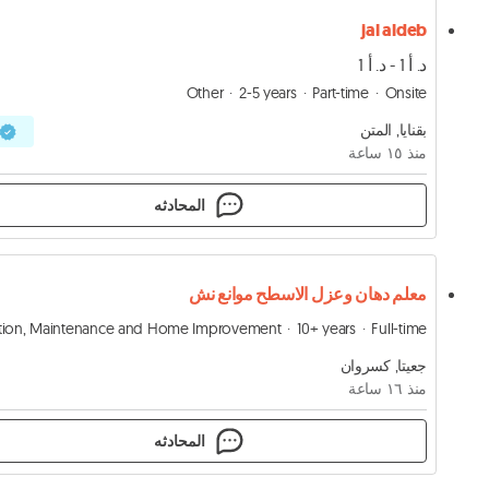
jal aldeb
د. أ 1 - د. أ 1
Other
2-5 years
Part-time
Onsite
بقنايا, المتن
منذ ١٥ ساعة
المحادثه
معلم دهان وعزل الاسطح موانع نش
10+ years
Full-time
جعيتا, كسروان
منذ ١٦ ساعة
المحادثه