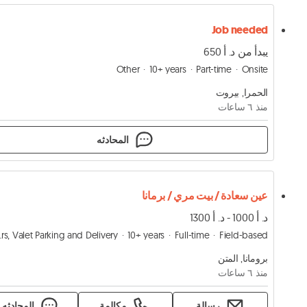
Job needed
يبدأ من د. أ 650
Other
10+ years
Part-time
Onsite
الحمرا, بيروت
منذ ٦ ساعات
المحادثه
عين سعادة / بيت مري / برمانا
د. أ 1000 - د. أ 1300
Delivery
10+ years
Full-time
Field-based
برومانا, المتن
منذ ٦ ساعات
رسالة
مكالمة
المحادثه