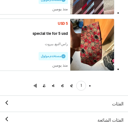
منذ يومين
USD 5
special tie for 5 usd
راس النبع, بيروت
مستخدم موثوق
منذ يومين
1
5
4
3
2
الفئات
الفئات الشائعة