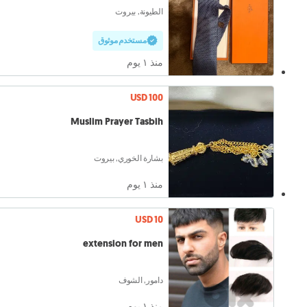
الطيونة, بيروت
مستخدم موثوق
منذ ١ يوم
USD 100
Muslim Prayer Tasbih
بشارة الخوري, بيروت
منذ ١ يوم
USD 10
extension for men
دامور, الشوف
منذ ١ يوم