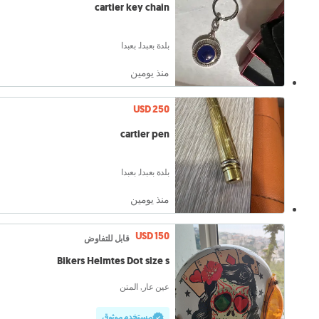
cartier key chain
بلدة بعبدا, بعبدا
منذ يومين
USD 250
cartier pen
بلدة بعبدا, بعبدا
منذ يومين
USD 150
قابل للتفاوض
Bikers Helmtes Dot size s
عين عار, المتن
مستخدم موثوق