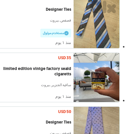
Designer Ties
قصقص, بيروت
مستخدم موثوق
منذ ١ يوم
USD 35
limited edition vintge factory seald
cigaretts
ساقية الجنزير, بيروت
منذ ١ يوم
USD 50
Designer Ties
قصقص, بيروت