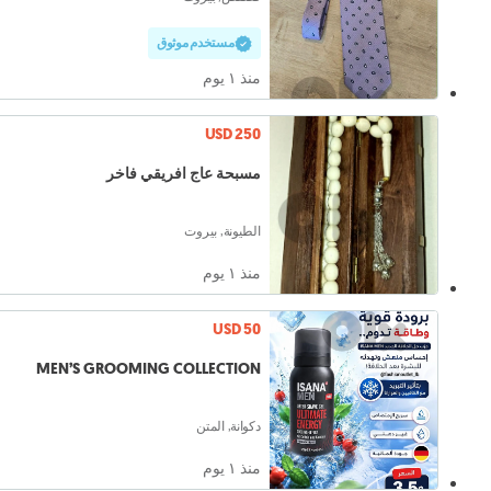
مستخدم موثوق
منذ ١ يوم
USD 250
مسبحة عاج افريقي فاخر
الطيونة, بيروت
منذ ١ يوم
USD 50
MEN’S GROOMING COLLECTION
دكوانة, المتن
منذ ١ يوم