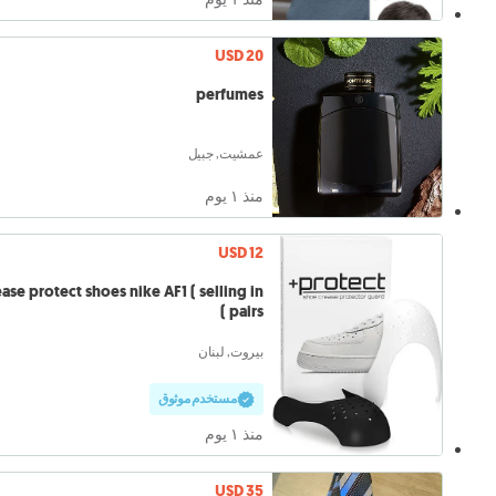
USD 20
perfumes
عمشيت, جبيل
منذ ١ يوم
USD 12
ase protect shoes nike AF1 ( selling in
pairs )
بيروت, لبنان
مستخدم موثوق
منذ ١ يوم
USD 35