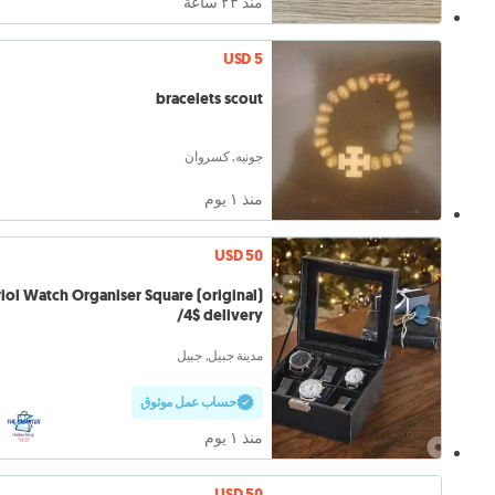
منذ ٢٣ ساعة
USD 5
bracelets scout
جونيه, كسروان
منذ ١ يوم
USD 50
iol Watch Organiser Square (original)
/4$ delivery
مدينة جبيل, جبيل
حساب عمل موثوق
منذ ١ يوم
USD 50