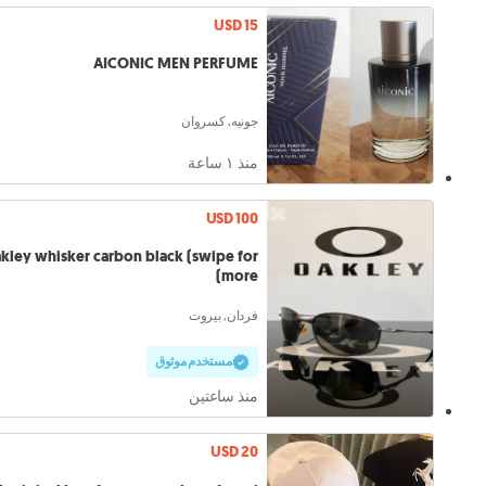
USD 15
AICONIC MEN PERFUME
جونيه, كسروان
منذ ١ ساعة
USD 100
kley whisker carbon black (swipe for
more)
فردان, بيروت
مستخدم موثوق
منذ ساعتين
USD 20