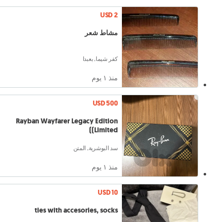
USD 2
مشاط شعر
كفر شيما, بعبدا
منذ ١ يوم
USD 500
Rayban Wayfarer Legacy Edition
(Limited)
سد البوشرية, المتن
منذ ١ يوم
USD 10
ties with accesories, socks