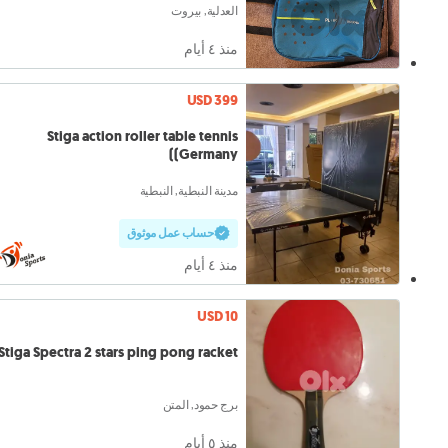
العدلية, بيروت
منذ ٤ أيام
USD 399
Stiga action roller table tennis
(Germany)
مدينة النبطية, النبطية
حساب عمل موثوق
منذ ٤ أيام
USD 10
Stiga Spectra 2 stars ping pong racket
برج حمود, المتن
منذ ٥ أيام