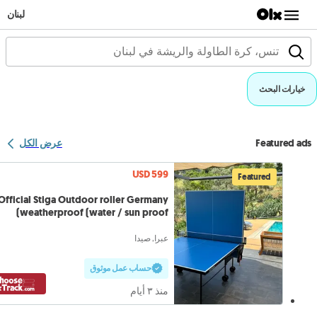
لبنان
خيارات البحث
Featured ads
عرض الكل
USD 599
Featured
Official Stiga Outdoor roller Germany
weatherproof (water / sun proof)
عبرا, صيدا
حساب عمل موثوق
منذ ٣ أيام