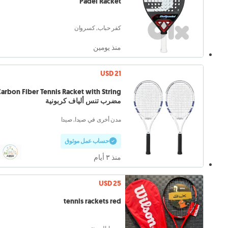
Padel Racket
كفر حباب, كسروان
منذ يومين
USD 21
مضرب تنس ألياف كربونية
مدن أخرى في صيدا, صيدا
حساب عمل موثوق
منذ ٣ أيام
USD 25
tennis rackets red