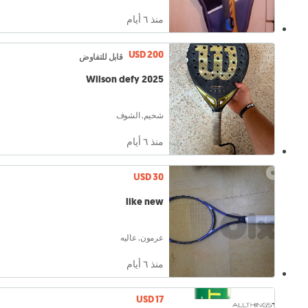
منذ ٦ أيام
USD 200
قابل للتفاوض
Wilson defy 2025
شحيم, الشوف
منذ ٦ أيام
USD 30
like new
عرمون, عاليه
منذ ٦ أيام
USD 17