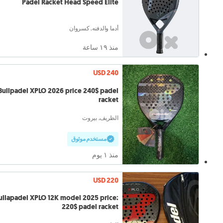
Padel Racket Head Speed Elite
أدما والدفنه, كسروان
منذ ١٩ ساعة
USD 240
Bullpadel XPLO 2026 price 240$ padel
racket
الظريف, بيروت
مستخدم موثوق
منذ ١ يوم
USD 220
ullapadel XPLO 12K model 2025 price:
220$ padel racket