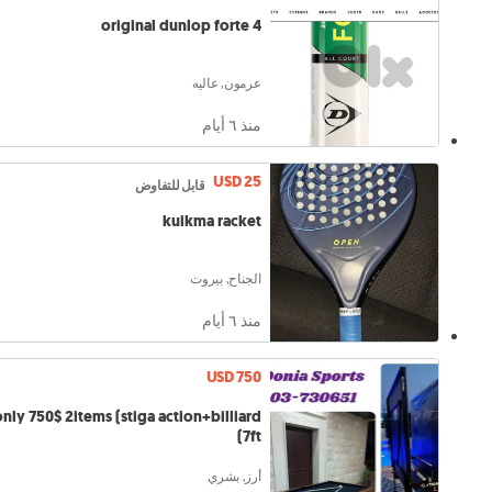
4 original dunlop forte
عرمون, عاليه
منذ ٦ أيام
USD 25
قابل للتفاوض
kuikma racket
الجناح, بيروت
منذ ٦ أيام
USD 750
nly 750$ 2items (stiga action+billiard
7ft)
أرز, بشري