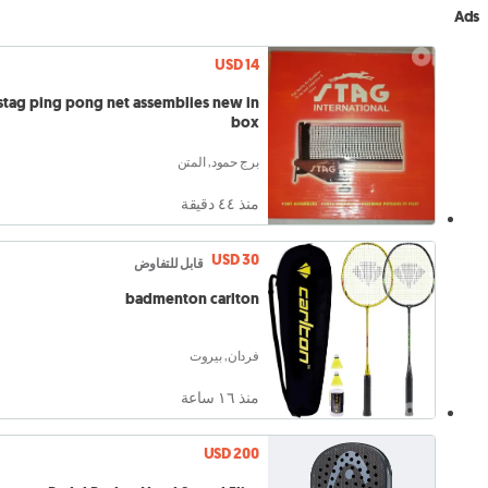
Ads
USD 14
stag ping pong net assemblies new in
box
برج حمود, المتن
منذ ٤٤ دقيقة
USD 30
قابل للتفاوض
badmenton carlton
فردان, بيروت
منذ ١٦ ساعة
USD 200