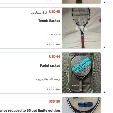
USD 45
قابل للتفاوض
Tennis Racket
حدت, بعبدا
منذ ٥ أيام
USD 44
Padel racket
وسط المدينة, بيروت
منذ ٥ أيام
USD 110
e reduced to 60 usd limite edition