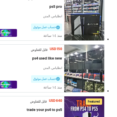
ps5 pro
انطلياس, المتن
حساب عمل موثوق
منذ ١٤ ساعة
USD 150
قابل للتفاوض
ps4 used like new
انطلياس, المتن
حساب عمل موثوق
منذ ١٤ ساعة
USD 640
Featured
قابل للتفاوض
trade your ps4 to ps5