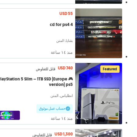
USD 55
4 cd for ps4
بقنايا, المتن
منذ ١٤ ساعة
USD 740
قابل للتفاوض
Featured
 PlayStation 5 Slim – 1TB SSD |Europe
version| ps5
انطلياس, المتن
حساب عمل موثوق
منذ ١٤ ساعة
USD 1,300
قابل للتفاوض