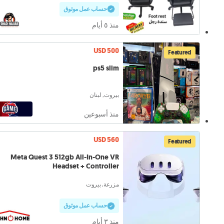
حساب عمل موثوق
منذ ٥ أيام
USD 500
Featured
ps5 slim
بيروت, لبنان
منذ أسبوعين
USD 560
Featured
Meta Quest 3 512gb All-In-One VR
Headset + Controller
مزرعة, بيروت
حساب عمل موثوق
منذ ٣ أيام