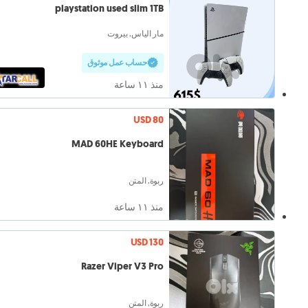
playstation used slim 1TB
مار الياس, بيروت
حساب عمل موثوق
منذ ١١ ساعة
USD 80
MAD 60HE Keyboard
ربوة, المتن
منذ ١١ ساعة
USD 130
Razer Viper V3 Pro
ربوة, المتن