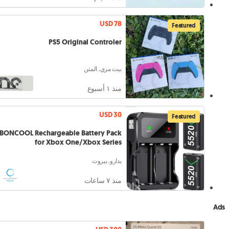
USD 78
Featured
PS5 Original Controler
بيت مري, المتن
منذ ١ أسبوع
USD 30
Featured
BONCOOL Rechargeable Battery Pack
for Xbox One/Xbox Series
بدارو, بيروت
منذ ٧ ساعات
Ads