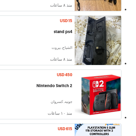
منذ ٨ ساعات
USD 15
stand ps4
الشياح, بيروت
منذ ٨ ساعات
USD 450
Nintendo Switch 2
جونيه, كسروان
منذ ١۰ ساعات
USD 615