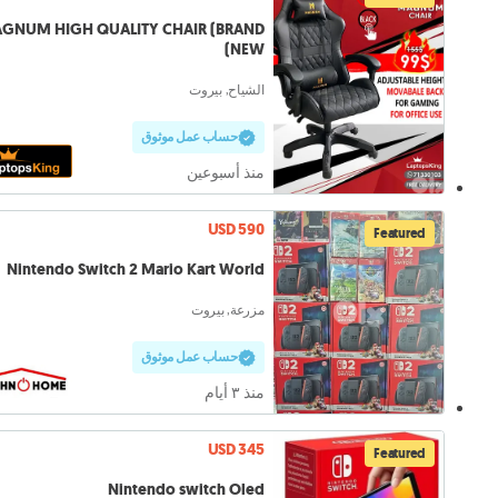
GNUM HIGH QUALITY CHAIR (BRAND
NEW)
الشياح, بيروت
حساب عمل موثوق
منذ أسبوعين
USD 590
Featured
Nintendo Switch 2 Mario Kart World
مزرعة, بيروت
حساب عمل موثوق
منذ ٣ أيام
USD 345
Featured
Nintendo switch Oled