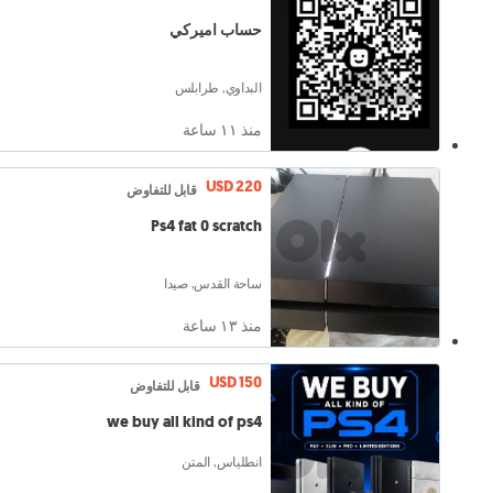
حساب اميركي
البداوي, طرابلس
منذ ١١ ساعة
USD 220
قابل للتفاوض
Ps4 fat 0 scratch
ساحة القدس, صيدا
منذ ١٣ ساعة
USD 150
قابل للتفاوض
we buy all kind of ps4
انطلياس, المتن