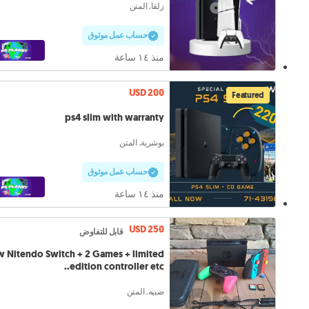
زلقا, المتن
حساب عمل موثوق
منذ ١٤ ساعة
USD 200
Featured
ps4 slim with warranty
بوشرية, المتن
حساب عمل موثوق
منذ ١٤ ساعة
USD 250
قابل للتفاوض
 Nitendo Switch + 2 Games + limited
edition controller etc..
ضبيه, المتن