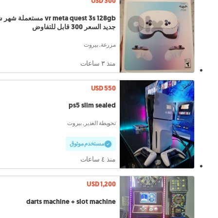
USD 300
vr meta quest 3s 128gb مستعملة ش
جديد السعر 300 قابل للتفاوض
مزرعة, بيروت
منذ ٣ ساعات
USD 550
ps5 slim sealed
تحويطة الغدير, بيروت
مستخدم موثوق
منذ ٤ ساعات
USD 1,200
darts machine + slot machine