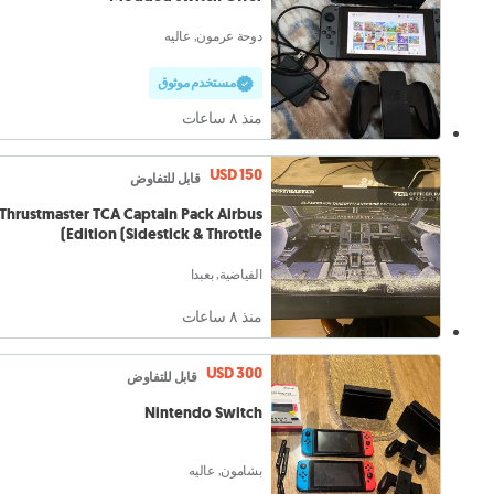
دوحة عرمون, عاليه
مستخدم موثوق
منذ ٨ ساعات
USD 150
قابل للتفاوض
Thrustmaster TCA Captain Pack Airbus
Edition (Sidestick & Throttle)
الفياضية, بعبدا
منذ ٨ ساعات
USD 300
قابل للتفاوض
Nintendo Switch
بشامون, عاليه