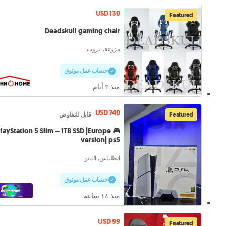
USD 130
Featured
Deadskull gaming chair
مزرعة, بيروت
حساب عمل موثوق
منذ ٣ أيام
USD 740
قابل للتفاوض
Featured
 PlayStation 5 Slim – 1TB SSD |Europe
version| ps5
انطلياس, المتن
حساب عمل موثوق
منذ ١٤ ساعة
USD 99
Featured