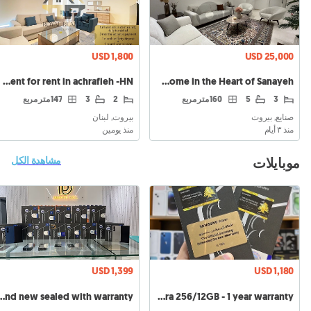
USD 1,800
USD 25,000
Luxury 3-Master Home in the Heart of Sanayeh
apartment for rent in achrafieh -HN شقة للايجار في الاشرفية
3
5
160 متر مربع
2
3
147 متر مربع
صنايع, بيروت
بيروت, لبنان
منذ ٣ أيام
منذ يومين
موبايلات
مشاهدة الكل
USD 1,399
USD 1,180
b/12Ram Brand new sealed with warranty
Samsung Galaxy S26 Ultra 256/12GB - 1 year warranty