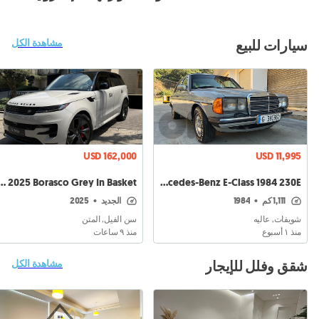
سيارات للبيع
مشاهدة الكل
USD 162,000
USD 11,995
 P 530 V8 Dynamic 2025 Borasco Grey In Basket!
Mercedes-Benz E-Class 1984 230E
1,111 كم
•
1984
الجديد
•
2025
شويفات, عاليه
سن الفيل, المتن
منذ ١ أسبوع
منذ ٩ ساعات
شقق وفلل للإيجار
مشاهدة الكل