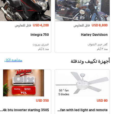
USD 4,200
USD 8,800
قابل للتفاوض
قابل للتفاوض
integra 750
Harley Davidson
كفر حيم, الشوف
غبيري, بيروت
منذ ٣ أيام
منذ ٤ أيام
أجهزة تكييف وتدفئة
مشاهدة الكل
USD 350
USD 80
AC TCL SaveIn, T-Pro, Elite 9,12,18,24k btu inverter starting 350$
ceiling fan with led light and remote