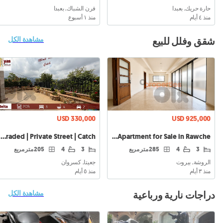
حارة حريك, بعبدا
فرن الشباك, بعبدا
منذ ٤ أيام
منذ ١ أسبوع
شقق وفلل للبيع
مشاهدة الكل
USD 330,000
USD 925,000
Apartment for Sale in Rawche شقة للبيع في الروشة CPBHS153
Jeita 205m2 | 120m2 Terrace | Ultra Upgraded | Private Street | Catch
3
4
285 متر مربع
3
4
205 متر مربع
الروشة, بيروت
جعيتا, كسروان
منذ ٣ أيام
منذ ٥ أيام
دراجات نارية ورباعية
مشاهدة الكل