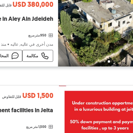
USD 380,000
قابل للت
Building for sale in Aley Ain Jdeideh 
950 متر مربع
مدن أخرى في عاليه, عاليه
•
منذ 
مكالمة
المحا
USD 1,500
قابل للتفاوض
with payment facilities in Jeita
1,500 متر مربع