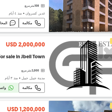
108 متر مربع
غدير, كسروان
•
منذ ٤ أيام
مكالمة
المحا
USD 2,000,000
for sale in Jbeil Town
2,000 متر مربع
مدينة جبيل, جبيل
•
منذ ٣ أيام
مكالمة
واتس
USD 1,200,000