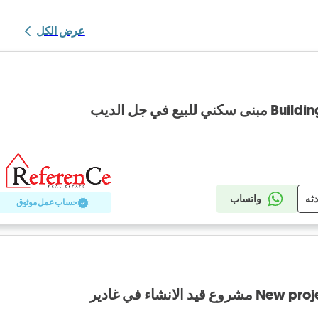
عرض الكل
بيع في جل الديب
دثه
واتساب
حساب عمل موثوق
د الانشاء في غادير