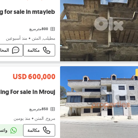
g for sale in mtayleb
800 متر مربع
مطيلب, المتن
•
منذ أسبوعين
مكالمة
المحا
USD 600,000
Building For sale In Mrouj - بناية للبيع في الم
850 متر مربع
مروج, المتن
•
منذ يومين
مكالمة
واتس