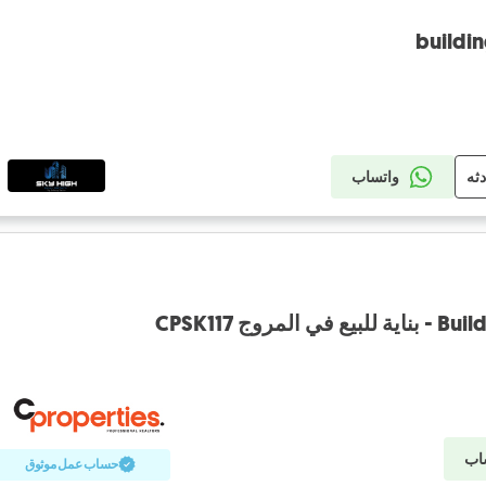
buildin
دثه
واتساب
روج CPSK117
اب
حساب عمل موثوق