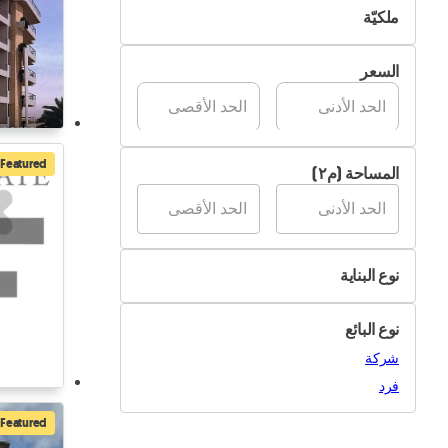
ملكيّة
متوفر
من قِبل المالك
السعر
من قِبل الشركة
Featured
المساحة (م٢)
نوع البناية
زراعي
نوع البائع
صناعي
شركة
سكني
فرد
أخرى
Featured