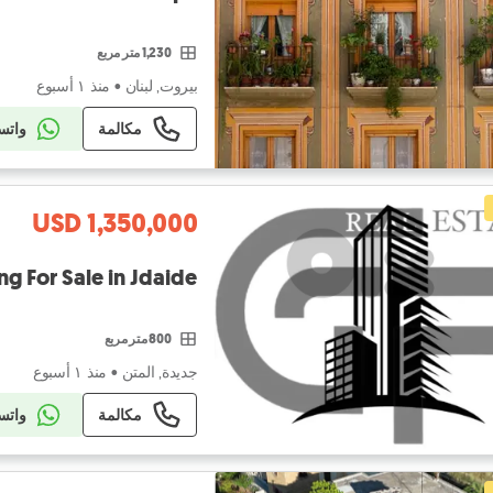
1,230 متر مربع
بيروت, لبنان
•
منذ ١ أسبوع
مكالمة
واتس
USD 1,350,000
ng For Sale in Jdaide
800 متر مربع
جديدة, المتن
•
منذ ١ أسبوع
مكالمة
واتس