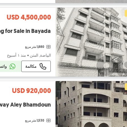
USD 4,500,000
ng for Sale in Bayada
1,880 متر مربع
البياضة, المتن
•
منذ ١ أسبوع
مكالمة
واتس
USD 920,000
ghway Aley Bhamdoun
1,530 متر مربع