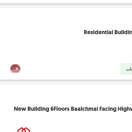
Residential Buildi
اب
New Building 6Floors Baalchmai Facing Hi