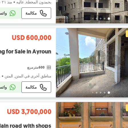
بحمدون المحطة, عاليه
•
منذ ٢١ ساعة
مكالمة
واتس
USD 600,000
ng for Sale in Ayroun
600 متر مربع
مناطق أخرى في المتن, المتن
•
م
مكالمة
واتس
USD 3,700,000
Main road with shops