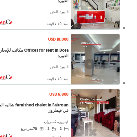
الدورة
الدورة, المتن
منذ ١٥ دقيقة
USD 18,000
Offices for rent in Dora مكاتب ل
الدورة
الدورة, المتن
منذ ١٥ دقيقة
USD 6,800
shed chalet in Faitroun
في فيطرون
فيترون, كسروان
2
2
70 متر مربع