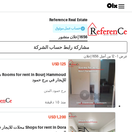
Reference Real Estate
حساب عمل موثوق
1656 إعلان منشور
مشاركة رابط حساب الشركة
عرض 1 - 12 من أصل 1656 إعلان
USD 125
 Hammoud
للإيجار في برج حمود
برج حمود, المتن
منذ ١٥ دقيقة
USD 1,200
Shops for rent in Dora محلات للاي