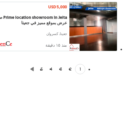
USD 5,000
wroom in Jeita
عرض بموقع مميز في جعيتا
جعيتا, كسروان
منذ ١٥ دقيقة
1
5
4
3
2