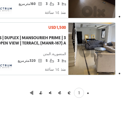
3
3
160 متر مربع
منذ ١٤ ساعة
USD 1,500
EDS | DUPLEX | MANSOURIEH PRIME |
PEN VIEW | TERRACE, (MANR-167) A
المنصورية, المتن
3
5
320 متر مربع
منذ ١٤ ساعة
1
5
4
3
2