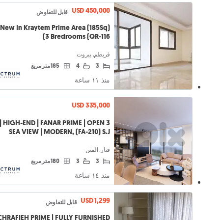
USD 450,000
قابل للتفاوض
 New In Kraytem Prime Area (185Sq)
3 Bredrooms (QR-116)
قريطم, بيروت
3
4
185 متر مربع
منذ ١١ ساعة
USD 335,000
S | HIGH-END | FANAR PRIME | OPEN
SEA VIEW | MODERN, (FA-210) S.J
فنار, المتن
3
3
180 متر مربع
منذ ١٤ ساعة
USD 1,299
قابل للتفاوض
CHRAFIEH PRIME | FULLY FURNISHED