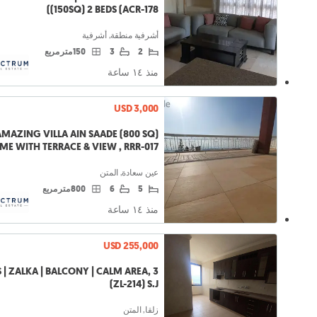
(150SQ) 2 BEDS (ACR-178)
أشرفية منطقة, أشرفية
2
3
150 متر مربع
منذ ١٤ ساعة
USD 3,000
AMAZING VILLA AIN SAADE (800 SQ)
ME WITH TERRACE & VIEW , RRR-017
عين سعادة, المتن
5
6
800 متر مربع
منذ ١٤ ساعة
USD 255,000
DS | ZALKA | BALCONY | CALM AREA,
(ZL-214) S.J
زلقا, المتن