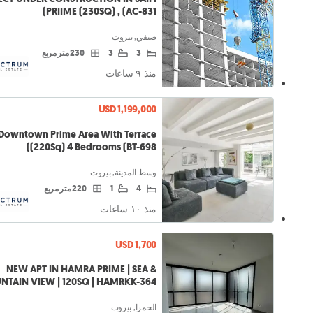
PRIIME (230SQ) , (AC-831)
صيفي, بيروت
3
3
230 متر مربع
منذ ٩ ساعات
USD 1,199,000
Downtown Prime Area With Terrace
(220Sq) 4 Bedrooms (BT-698)
وسط المدينة, بيروت
4
1
220 متر مربع
منذ ١۰ ساعات
USD 1,700
NEW APT IN HAMRA PRIME | SEA &
TAIN VIEW | 120SQ | HAMRKK-364
الحمرا, بيروت