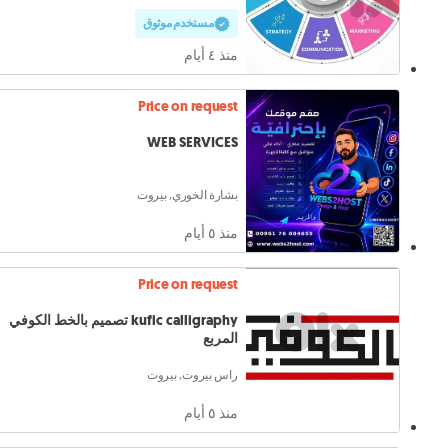
مستخدم موثوق
منذ ٤ أيام
Price on request
WEB SERVICES
بشارة الخوري, بيروت
منذ ٥ أيام
Price on request
kufic calligraphy تصميم بالخط الكوفي
المربع
راس بيروت, بيروت
منذ ٥ أيام