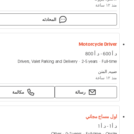
منذ ١٢ ساعة
المحادثه
Motorcycle Driver
د. أ 600 - د. أ 800
Drivers, Valet Parking and Delivery
2-5 years
Full-time
ضبيه, المتن
منذ ١٢ ساعة
رسالة
مكالمة
اول مساج مجاني
د. أ 1 - د. أ 1
Other
0-2 years
Full-time
Onsite