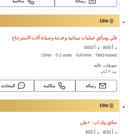
رسالة
مكالمة
Elite
فنّي وسائق عمليات ميدانية وخدمة وصيانة آلات الاسترجاع
د. أ 800 - د. أ 1000
Other
0-2 years
Full-time
Field-based
شويفات, عاليه
منذ ٣ أيام
رسالة
مكالمة
المحادثه
Elite
سائق بيك اب ١٠طن
د. أ 800 - د. أ 900