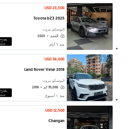
USD 23,500
Toyota bZ3 2025
اليونسكو, بيروت
الجديد
•
2025
منذ ٦ أيام
USD 36,000
Land Rover Velar 2018
اليونسكو, بيروت
70,000 كم
•
2018
منذ ١ أسبوع
USD 12,500
Changan