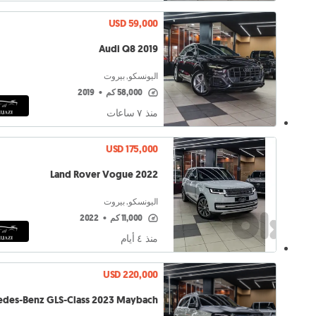
USD 59,000
Audi Q8 2019
اليونسكو, بيروت
58,000 كم
•
2019
منذ ٧ ساعات
USD 175,000
Land Rover Vogue 2022
اليونسكو, بيروت
11,000 كم
•
2022
منذ ٤ أيام
USD 220,000
des-Benz GLS-Class 2023 Maybach