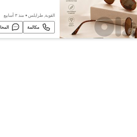
القوبة, طرابلس
•
منذ ٣ أسابيع
مكالمة
المحا