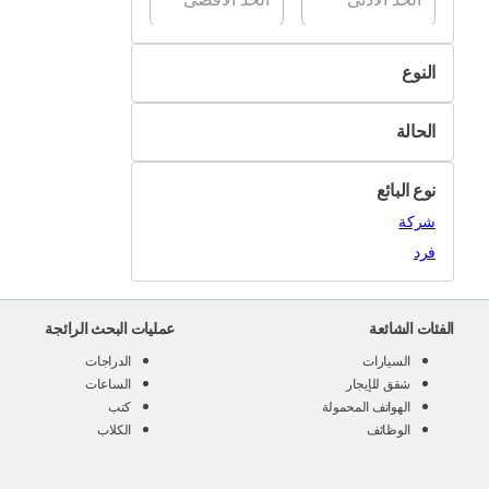
النوع
الحقائب
الحالة
الأحزمة
جديد
النظارات
نوع البائع
مستعمل
القبعات
شركة
الأوشحة
فرد
النظارات
المحافظ
الفئات الشائعة
عمليات البحث الرائجة
اكسسوارات أخرى
السيارات
الدراجات
شقق للإيجار
الساعات
الهواتف المحمولة
كتب
الوظائف
الكلاب