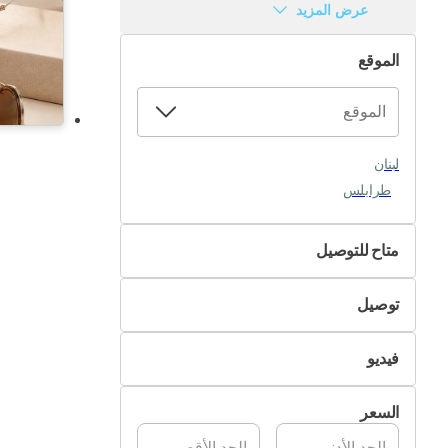
عرض المزيد
الموقع
لبنان
طرابلس
متاح للتوصيل
لا
توصيل
نعم
التسليم الذاتي
فيديو
تسليم Pik&Drop
غير متوفر
السعر
متوفر