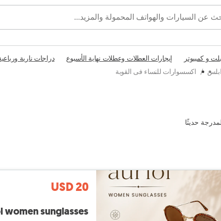
بلت و كمبيوتر
إيجارات العطلات وعطلات نهاية الأسبوع
دراجات نارية ورباعية
ابلس
/
اكسسوارات للنساء فى القوبة
مدرجة حديثًا
USD 20
ol women sunglasses