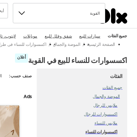
القوبة
جميع الفئات
سيارات للبيع
شقق وفلل للبيع
موبايلات
لابتوب، تا
الصفحة الرئيسية
/
الموضة والجمال
/
اكسسوارات للنساء فى طر
أعلان
اكسسوارات للنساء للبيع في القوبة
الفئات
صنف حسب
:
ال
جميع الفئات
Ads
الموضة والجمال
ملابس للرجال
اكسسوارات للرجال
ملابس للنساء
اكسسوارات للنساء