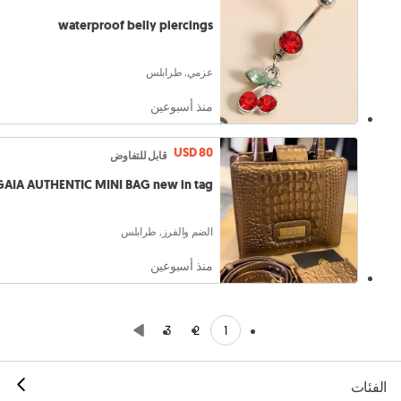
waterproof belly piercings
عزمي, طرابلس
منذ أسبوعين
USD 80
قابل للتفاوض
GAIA AUTHENTIC MINI BAG new in tag
الضم والفرز, طرابلس
منذ أسبوعين
1
3
2
الفئات