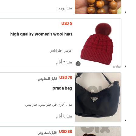
منذ يومين
USD 5
high quality women's wool hats
عزمي, طرابلس
منذ ٣ أيام
USD 70
قابل للتفاوض
prada bag
مدن أخرى في طرابلس, طرابلس
منذ ٤ أيام
USD 80
قابل للتفاوض