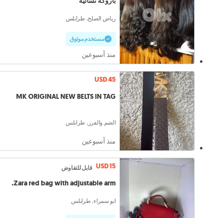
باروكة نسائية
رياض الصلح, طرابلس
مستخدم موثوق
منذ أسبوعين
USD 45
MK ORIGINAL NEW BELTS IN TAG
الضم والفرز, طرابلس
منذ أسبوعين
USD 15
قابل للتفاوض
Zara red bag with adjustable arm.
ابو سمراء, طرابلس