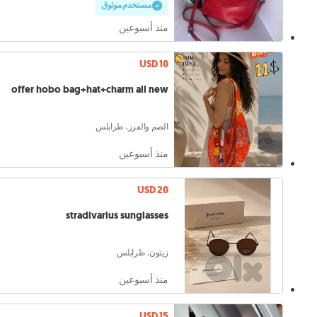
مستخدم موثوق
منذ أسبوعين
USD 10
offer hobo bag+hat+charm all new
الضم والفرز, طرابلس
منذ أسبوعين
USD 20
stradivarius sunglasses
زيتون, طرابلس
منذ أسبوعين
USD 15