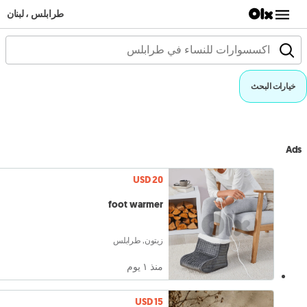
طرابلس ، لبنان
خيارات البحث
Ads
USD 20
foot warmer
زيتون, طرابلس
منذ ١ يوم
USD 15