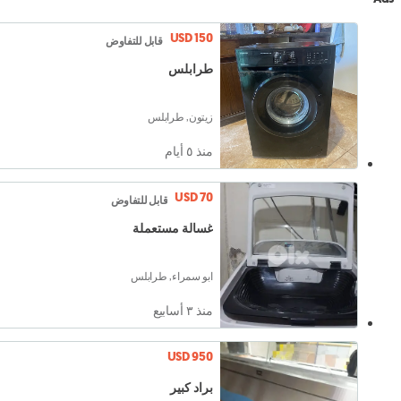
USD 150
قابل للتفاوض
طرابلس
زيتون, طرابلس
منذ ٥ أيام
USD 70
قابل للتفاوض
غسالة مستعملة
ابو سمراء, طرابلس
منذ ٣ أسابيع
USD 950
براد كبير