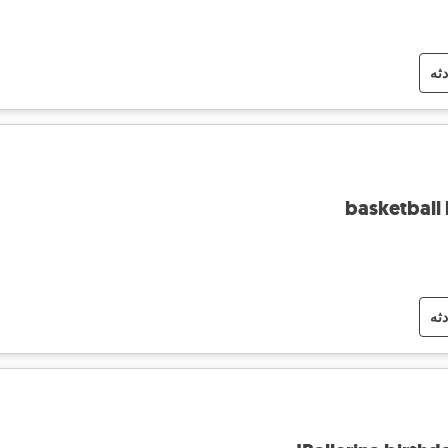
دثه
basketball
دثه