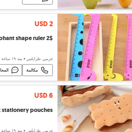
USD 2
phant shape ruler 2$
عزمي, طرابلس
•
منذ ١٩ ساعة
مكالمة
المحا
USD 6
t stationery pouches
عزمي, طرابلس
•
منذ ١٩ ساعة