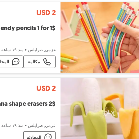
USD 2
endy pencils 1 for 1$
عزمي, طرابلس
•
منذ ١٩ ساعة
مكالمة
المحا
USD 2
na shape erasers 2$
عزمي, طرابلس
•
منذ ١٩ ساعة
المحادثه