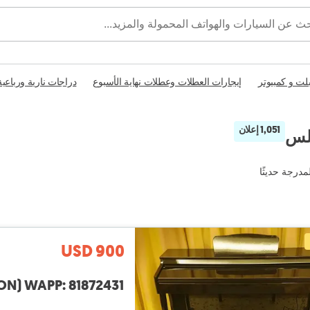
بلت و كمبيوتر
إيجارات العطلات وعطلات نهاية الأسبوع
دراجات نارية ورباعية
1,051 إعلان
بلس
مدرجة حديثًا
USD 900
TION) WAPP: 81872431