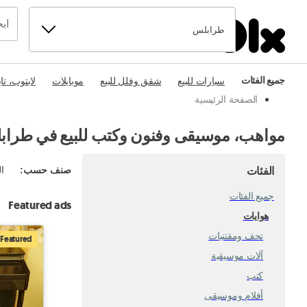
طرابلس
جميع الفئات
سيارات للبيع
شقق وفلل للبيع
موبايلات
لابتوب، تا
الصفحة الرئيسية
مواهب، موسيقى وفنون وكتب للبيع في طرا
الفئات
صنف حسب
:
ال
جميع الفئات
Featured ads
هوايات
تحف ومقتنيات
Featured
آلات موسيقية
كتب
أفلام وموسيقى