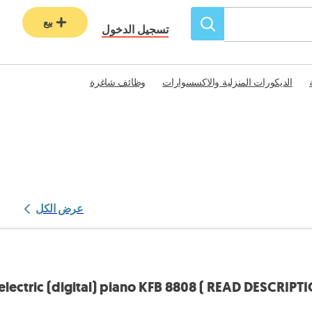
بيع
تسجيل الدخول
الديكورات المنزلية والاكسسوارات
وظائف شاغرة
عرض الكل
electric (digital) piano KFB 8808 ( READ DESCRIP