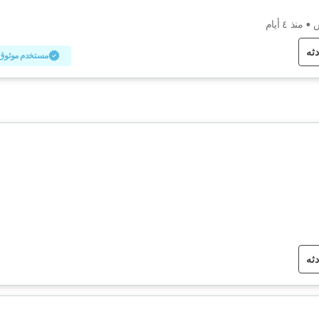
س
•
منذ ٤ أيام
دثه
مستخدم موثوق
دثه