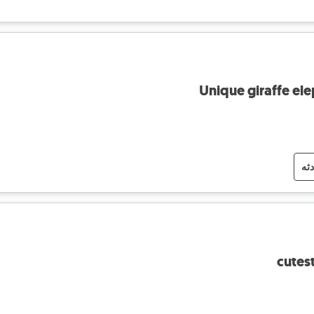
Unique giraffe ele
دثه
cutes