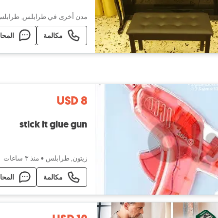
مدن أخرى في طرابلس, طرابل
مكالمة
المحا
USD 8
stick it glue gun
زيتون, طرابلس
•
منذ ٣ ساعات
مكالمة
المحا