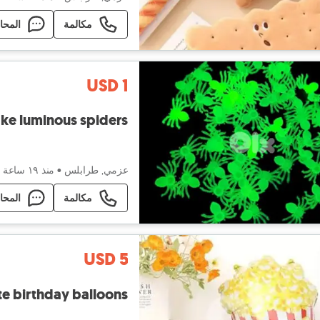
مكالمة
المحا
USD 1
ake luminous spiders
عزمي, طرابلس
•
منذ ١٩ ساعة
مكالمة
المحا
USD 5
te birthday balloons