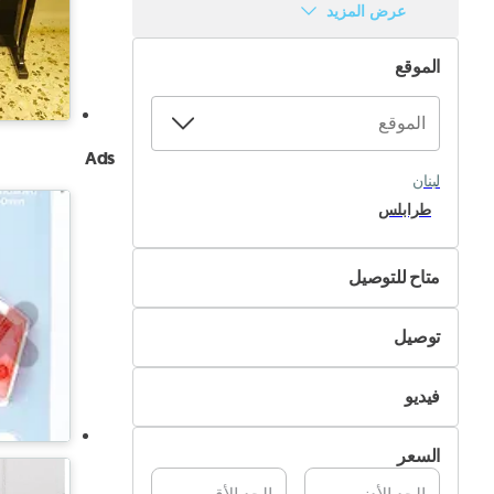
عرض المزيد
الموقع
Ads
لبنان
طرابلس
متاح للتوصيل
لا
توصيل
نعم
التسليم الذاتي
فيديو
تسليم Pik&Drop
غير متوفر
السعر
متوفر