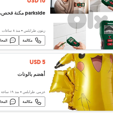
USD 10
parkside مكنة فحص،جدران
زيتون, طرابلس
•
منذ ٨ ساعات
مكالمة
المحا
USD 5
أهضم بالونات
عزمي, طرابلس
•
منذ ١٩ ساعة
مكالمة
المحا