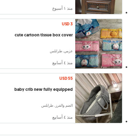
منذ ١ أسبوع
USD 3
cute cartoon tissue box cover
عزمي, طرابلس
منذ ٤ أسابيع
USD 55
baby crib new fully equipped
الضم والفرز, طرابلس
منذ ٤ أسابيع