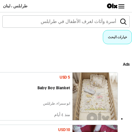
طرابلس ، لبنان
خيارات البحث
Ads
USD 5
Baby Boy Blanket
ابو سمراء, طرابلس
منذ ٤ أيام
USD 10