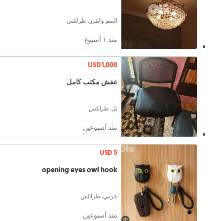
الضم والفرز, طرابلس
منذ ١ أسبوع
USD 1,000
عفش مكتب كامل
تل, طرابلس
منذ أسبوعين
USD 5
opening eyes owl hook
عزمي, طرابلس
منذ أسبوعين