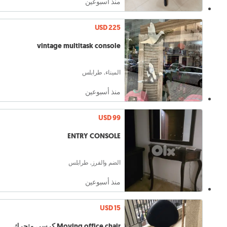
منذ أسبوعين
USD 225
vintage multitask console
الميناء, طرابلس
منذ أسبوعين
USD 99
ENTRY CONSOLE
الضم والفرز, طرابلس
منذ أسبوعين
USD 15
Moving office chair كرسي متحرك