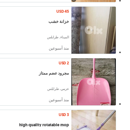
USD 45
خزانة خشب
الميناء, طرابلس
منذ أسبوعين
USD 2
مجرود عضم ممتاز
عزمي, طرابلس
منذ أسبوعين
USD 3
high quality rotatable mop