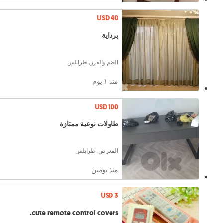
USD 40
برداية
الضم والفرز, طرابلس
منذ ١ يوم
USD 100
طاولات نوعية ممتازة
المعرض, طرابلس
منذ يومين
USD 3
cute remote control covers.