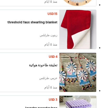
منذ ٥ أيام
USD 15
threshold faux shearling blanket
زيتون, طرابلس
منذ ٥ أيام
USD 4
تعليقة طاحونة هوائية
عزمي, طرابلس
منذ ٥ أيام
USD 3