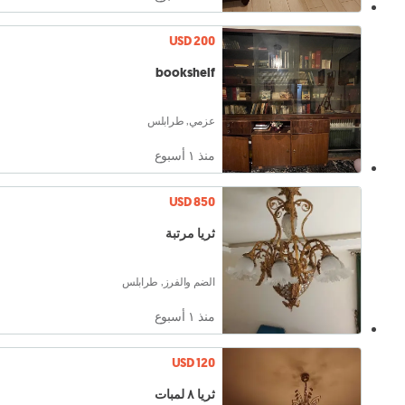
USD 200
bookshelf
عزمي, طرابلس
منذ ١ أسبوع
USD 850
ثريا مرتبة
الضم والفرز, طرابلس
منذ ١ أسبوع
USD 120
ثريا ٨ لمبات