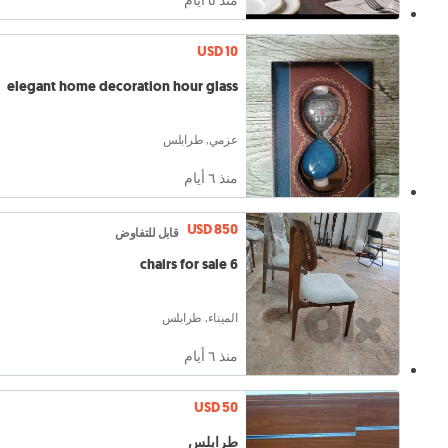
USD 10
elegant home decoration hour glass
عزمي, طرابلس
منذ ٦ أيام
USD 850
قابل للتفاوض
6 chairs for sale
الميناء, طرابلس
منذ ٦ أيام
USD 50
طرابلس