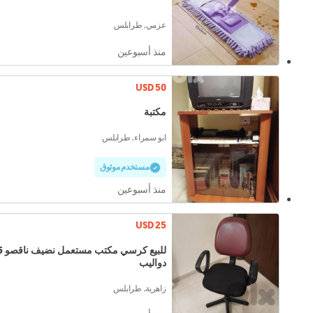
عزمي, طرابلس
منذ أسبوعين
USD 50
مكتبة
ابو سمراء, طرابلس
مستخدم موثوق
منذ أسبوعين
USD 25
للبيع كرسي مكتب 
دواليب
زاهرية, طرابلس