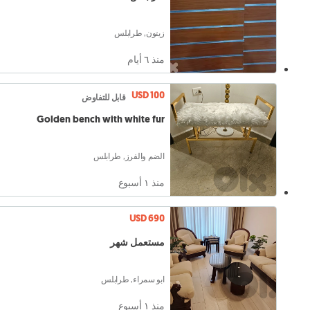
زيتون, طرابلس
منذ ٦ أيام
USD 100
قابل للتفاوض
Golden bench with white fur
الضم والفرز, طرابلس
منذ ١ أسبوع
USD 690
مستعمل شهر
ابو سمراء, طرابلس
منذ ١ أسبوع