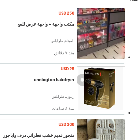
USD 250
مكتب واجهة + واجهة عرض للبيع
الميناء, طرابلس
منذ ٧ دقائق
USD 25
remington hairdryer
زيتون, طرابلس
منذ ٤ ساعات
USD 200
منجور قديم خشب قطراني درف واباجور