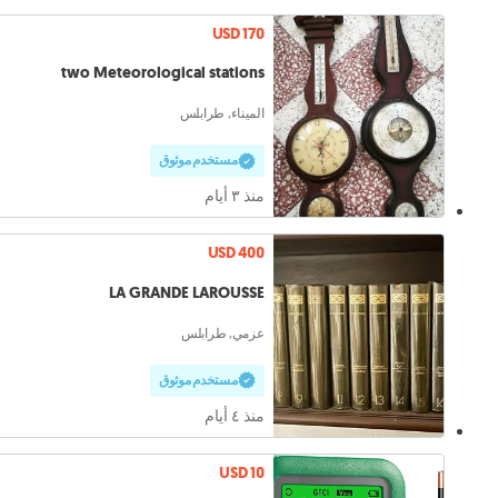
USD 170
two Meteorological stations
الميناء, طرابلس
مستخدم موثوق
منذ ٣ أيام
USD 400
LA GRANDE LAROUSSE
عزمي, طرابلس
مستخدم موثوق
منذ ٤ أيام
USD 10