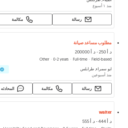
منذ ١ أسبوع
رسالة
مكالمة
مطلوب مساعد صيانة
د. أ 250 - د. أ 200000
Other
0-2 years
Full-time
Field-based
ابو سمراء, طرابلس
منذ أسبوعين
رسالة
مكالمة
المحادثه
waiter
د. أ 444 - د. أ 555