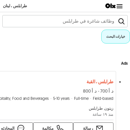
طرابلس ، لبنان
خيارات البحث
Ads
طرابلس ، القبة
د. أ 700 - د. أ 800
5-10 years
Full-time
Field-based
زيتون, طرابلس
منذ ١٩ ساعة
رسالة
مكالمة
المحادثه