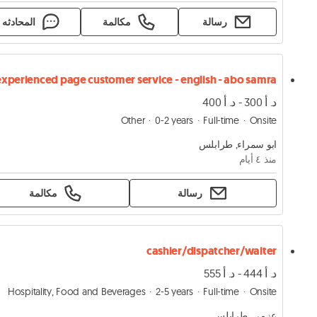
رسالة
مكالمة
المحادثه
د. أ 300 - د. أ 400
Other
0-2 years
Full-time
Onsite
ابو سمراء, طرابلس
منذ ٤ أيام
رسالة
مكالمة
cashier/dispatcher/waiter
د. أ 444 - د. أ 555
Hospitality, Food and Beverages
2-5 years
Full-time
Onsite
عزمي, طرابلس