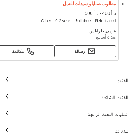
مطلوب صبايا و سيدات للعمل
د. أ 400 - د. أ 500
Other
0-2 years
Full-time
Field-based
عزمي, طرابلس
منذ ٤ أسابيع
رسالة
مكالمة
الفئات
الفئات الشائعة
عمليات البحث الرائجة
نبذة عنا