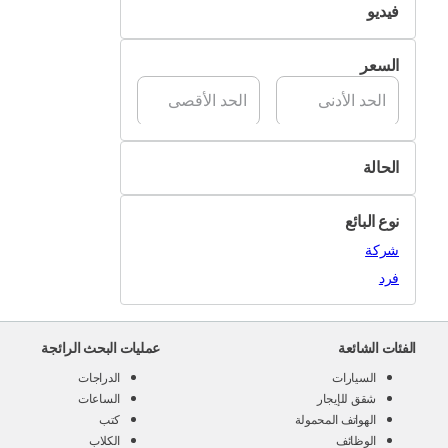
فيديو
تسليم Pik&Drop
غير متوفر
السعر
متوفر
الحالة
جديد
نوع البائع
مستعمل
شركة
فرد
الفئات الشائعة
عمليات البحث الرائجة
السيارات
الدراجات
شقق للإيجار
الساعات
الهواتف المحمولة
كتب
الوظائف
الكلاب