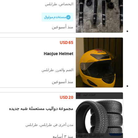
البحصاص, طرابلس
مستخدم موثوق
منذ أسبوعين
USD 65
Haojue Helmet
الضم والفرز, طرابلس
منذ أسبوعين
USD 20
مجموعة دواليب مستعملة شبه جديده
مدن أخرى في طرابلس, طرابلس
منذ ٣ أسابيع