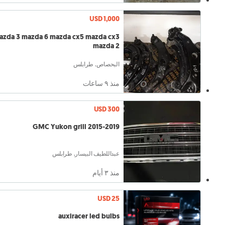
USD 1,000
mazda 6 mazda cx5 mazda cx3
mazda 2
البحصاص, طرابلس
منذ ٩ ساعات
USD 300
GMC Yukon grill 2015-2019
عبداللطيف البيسار, طرابلس
منذ ٣ أيام
USD 25
auxiracer led bulbs