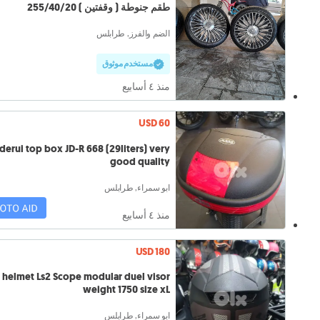
طقم جنوطة ( وقفتين ) 255/40/20
الضم والفرز, طرابلس
مستخدم موثوق
منذ ٤ أسابيع
USD 60
aderui top box JD-R 668 (29liters) very
good quality
ابو سمراء, طرابلس
منذ ٤ أسابيع
USD 180
helmet Ls2 Scope modular duel visor
weight 1750 size xL
ابو سمراء, طرابلس