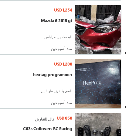
USD 1,234
Mazda 6 2015 gt
البحصاص, طرابلس
منذ أسبوعين
USD 1,200
hextag programmer
الضم والفرز, طرابلس
منذ أسبوعين
USD 850
قابل للتفاوض
C63s Coilovers BC Racing