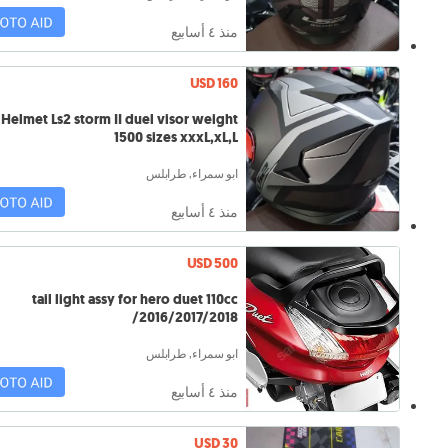
منذ ٤ أسابيع
USD 160
Helmet Ls2 storm II duel visor weight
1500 sizes xxxL,xL,L
ابو سمراء, طرابلس
منذ ٤ أسابيع
USD 500
tail light assy for hero duet 110cc
2016/2017/2018/
ابو سمراء, طرابلس
منذ ٤ أسابيع
USD 30