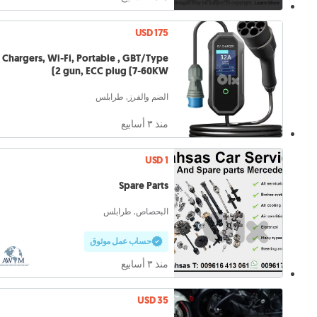
USD 175
 Chargers, Wi-Fi, Portable , GBT/Type
2 gun, ECC plug (7-60KW)
الضم والفرز, طرابلس
منذ ٣ أسابيع
USD 1
Spare Parts
البحصاص, طرابلس
حساب عمل موثوق
منذ ٣ أسابيع
USD 35