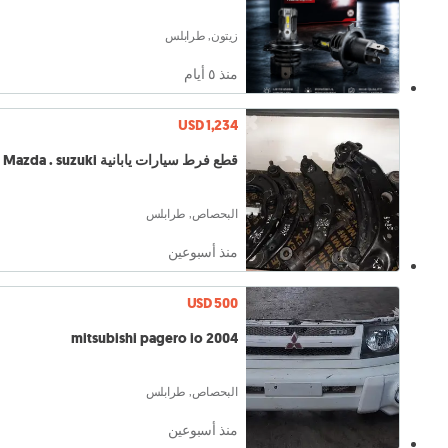
زيتون, طرابلس
منذ ٥ أيام
USD 1,234
قطع فرط سيارات يابانية Mazda . suzuki .
البحصاص, طرابلس
منذ أسبوعين
USD 500
mitsubishi pagero io 2004
البحصاص, طرابلس
منذ أسبوعين