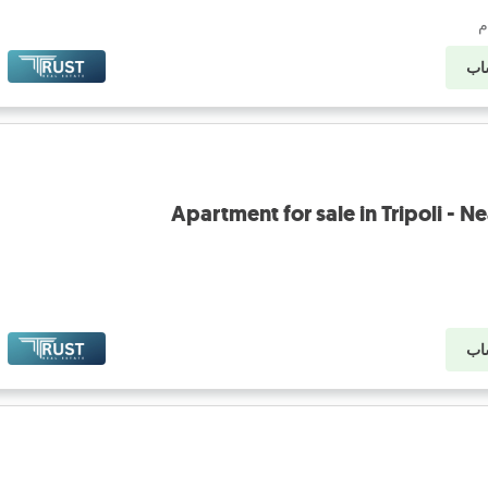
اب
Apartment for sale in Tripoli - N
اب