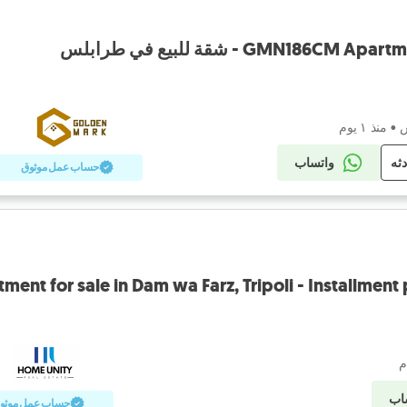
GMN186CM - شقة للبيع في طرابلس
س
•
منذ ١ يوم
دثه
واتساب
حساب عمل موثوق
اب
حساب عمل موثو