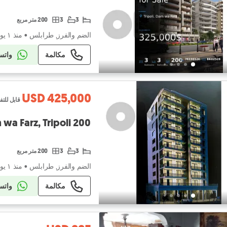
3
3
200 متر مربع
الضم والفرز, طرابلس
•
منذ ١ يوم
مكالمة
واتس
USD 425,000
قابل للت
200 sqm 3-bedroom apartment for sale in Dam wa Farz, Tripoli
3
3
200 متر مربع
الضم والفرز, طرابلس
•
منذ ١ يوم
مكالمة
واتس