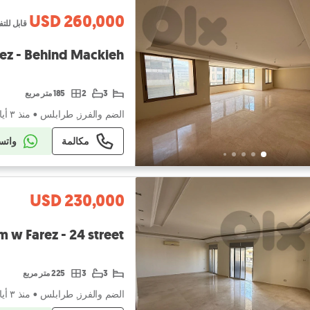
USD 260,000
قابل للت
rez - Behind Mackieh
3
2
185 متر مربع
الضم والفرز, طرابلس
•
منذ ٣ أيام
مكالمة
واتس
USD 230,000
m w Farez - 24 street
3
3
225 متر مربع
الضم والفرز, طرابلس
•
منذ ٣ أيام