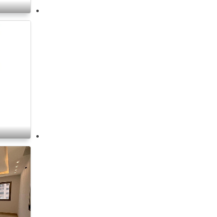
حمام سباحة خاص
+10
أمن
أعلى طابق
جمنازيوم مشترك
-2
حمام سباحة مشترك
-3
نادي صحي مشترك
غرفة مكتب
غرفة ملابس
مصعد
مستوقد
غرفة اللعب
العلية / دور علوي
غرفة التخزين
مصطبة
كهرباء على مدار الساعة