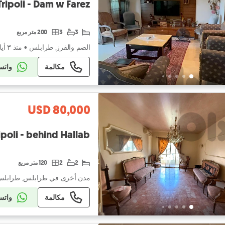
Tripoli - Dam w Farez
3
3
200 متر مربع
الضم والفرز, طرابلس
•
منذ ٣ أيام
مكالمة
واتس
USD 80,000
ipoli - behind Hallab
2
2
120 متر مربع
مدن أخرى في طرابلس, طرابل
مكالمة
واتس