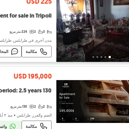
USD 225
 Apartment for sale in Tripoli
3
2
224 متر مربع
مدن أخرى في طرابلس, طرابل
مكالمة
المحا
USD 195,000
2
2
130 متر مربع
الضم والفرز, طرابلس
•
منذ ٣ أيام
مكالمة
واتس