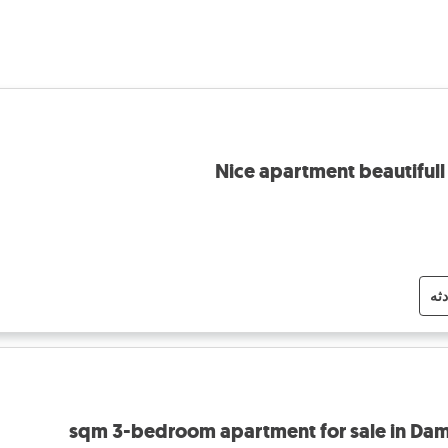
Nice apartment beautiful
دثه