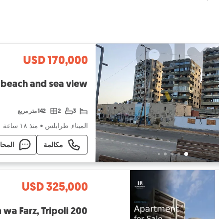
USD 170,000
l beach and sea view
3
2
142 متر مربع
الميناء, طرابلس
•
منذ ١٨ ساعة
مكالمة
المحا
USD 325,000
200 sqm 3-bedroom apartment for sale in Dam wa Farz, Tripoli