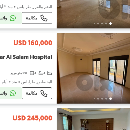
الضم والفرز, طرابلس
•
منذ ٣ أيام
مكالمة
واتس
USD 160,000
ear Al Salam Hospital
3
3
160 متر مربع
البحصاص, طرابلس
•
منذ ٣ أيام
مكالمة
واتس
USD 245,000