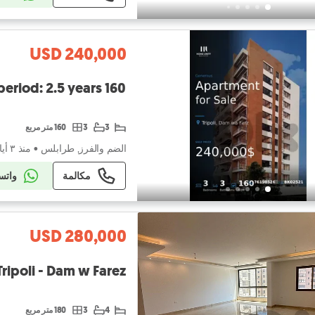
USD 240,000
3
3
160 متر مربع
الضم والفرز, طرابلس
•
منذ ٣ أيام
مكالمة
واتس
USD 280,000
Tripoli - Dam w Farez
4
3
180 متر مربع