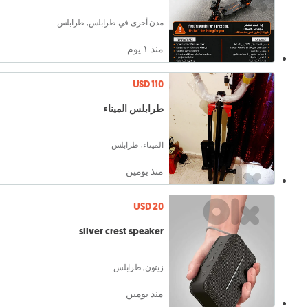
مدن أخرى في طرابلس, طرابلس
منذ ١ يوم
USD 110
طرابلس الميناء
الميناء, طرابلس
منذ يومين
USD 20
silver crest speaker
زيتون, طرابلس
منذ يومين