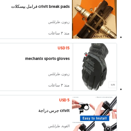
crivit break pads فرامل بيسكلات
زيتون, طرابلس
منذ ٣ ساعات
USD 15
mechanix sports gloves
زيتون, طرابلس
منذ ٣ ساعات
USD 5
crivit جرس دراجة
القوبة, طرابلس