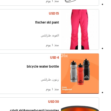
منذ ١ يوم
USD 15
fischer ski pant
القوبة, طرابلس
منذ ١ يوم
USD 4
bicycle water bottle
زيتون, طرابلس
منذ ١ يوم
USD 30
crivit ski&snowboard/goggles