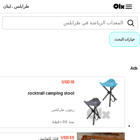
طرابلس ، لبنان
خيارات البحث
Ads
USD 10
rocktrail camping stool
زيتون, طرابلس
منذ ٥٥ دقيقة
USD 55
قابل للتفاوض