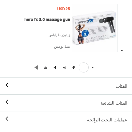
USD 25
hero fx 3.0 massage gun
زيتون, طرابلس
منذ يومين
1
5
4
3
2
الفئات
الفئات الشائعة
عمليات البحث الرائجة