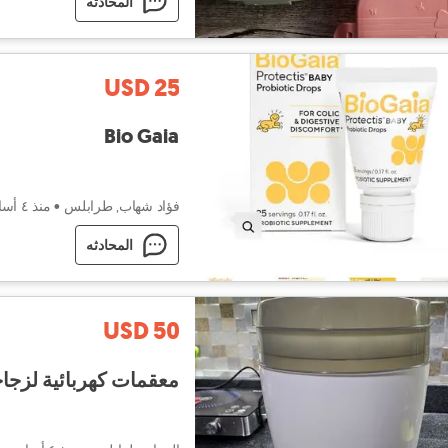
المحادثه
USD 25
Bio Gaia
فؤاد شهاب, طرابلس
•
منذ ٤ أسابيع
المحادثه
USD 50
معقمات كهربائية لزجا