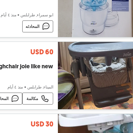
ابو سمراء, طرابلس
•
منذ ٤ أيام
المحادثه
USD 60
ghchair joie like new
الميناء, طرابلس
•
منذ ٤ أيام
مكالمة
المحا
USD 30