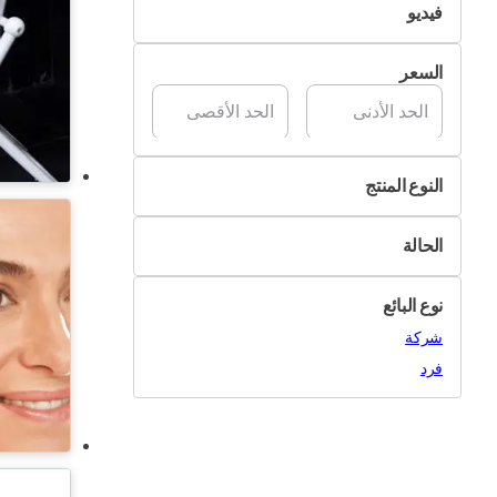
فيديو
تسليم Pik&Drop
غير متوفر
السعر
متوفر
النوع المنتج
معقمات
الحالة
أدوات المطبخ
جديد
أدوات الرضاعة
نوع البائع
مستعمل
أغراض أخرى
شركة
فرد