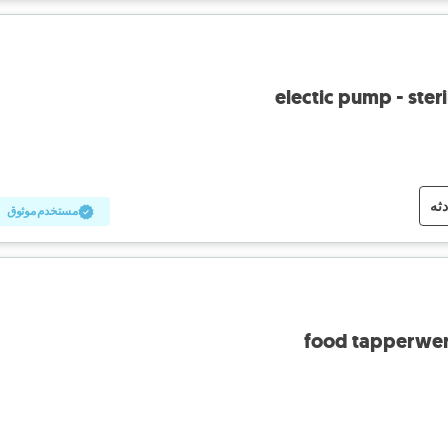
electic pump - ster
دثه
مستخدم موثوق
food tapperwer 