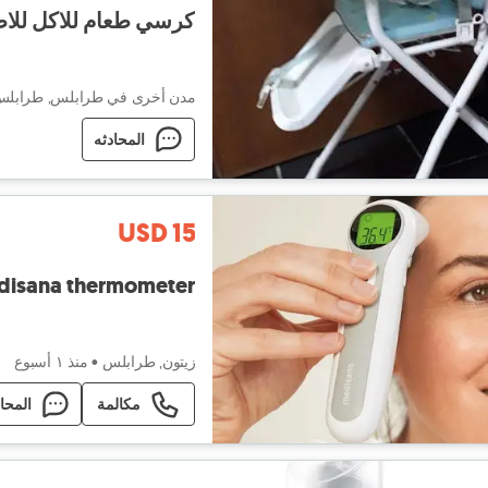
كرسي طعام للاكل للاطفال بحاله 
مدن أخرى في طرابلس, طرابل
المحادثه
USD 15
disana thermometer
زيتون, طرابلس
•
منذ ١ أسبوع
مكالمة
المحا