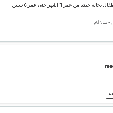
جيده من عمر ٦ اشهر حتى عمر ٥ سنين
س
•
منذ ٦ أيام
me
دثه