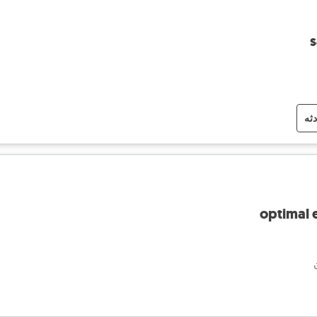
s
دثه
optimal 