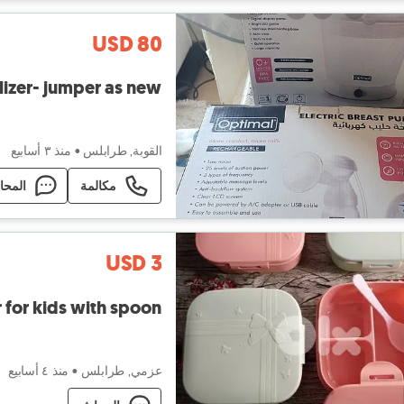
USD 80
ilizer- jumper as new
القوبة, طرابلس
•
منذ ٣ أسابيع
مكالمة
المحا
USD 3
for kids with spoon
عزمي, طرابلس
•
منذ ٤ أسابيع