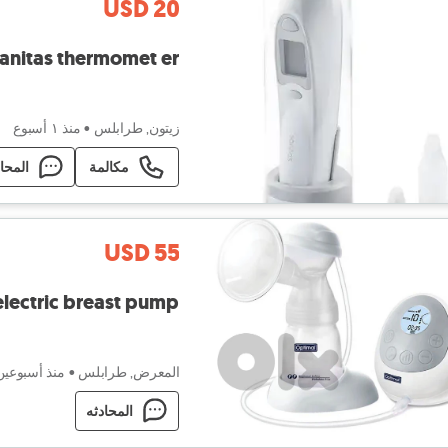
USD 20
anitas thermomet er
زيتون, طرابلس
•
منذ ١ أسبوع
مكالمة
المحا
USD 55
electric breast pump
المعرض, طرابلس
•
منذ أسبوعين
المحادثه