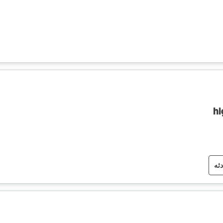
hi
دثه