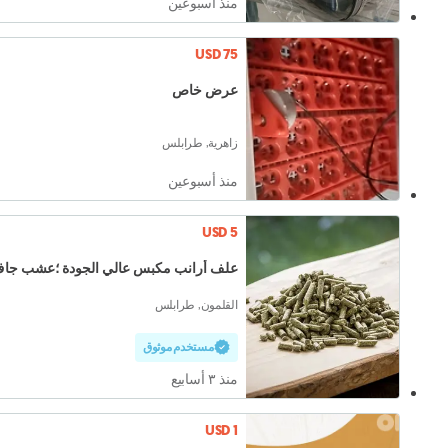
منذ أسبوعين
USD 75
عرض خاص
زاهرية, طرابلس
منذ أسبوعين
USD 5
علف أرانب مكبس عالي الجودة ؛عشب جا
القلمون, طرابلس
مستخدم موثوق
منذ ٣ أسابيع
USD 1