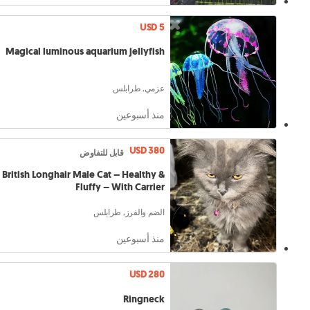
USD 5
Magical luminous aquarium jellyfish
عزمي, طرابلس
منذ أسبوعين
USD 380
قابل للتفاوض
British Longhair Male Cat – Healthy &
Fluffy – With Carrier
الضم والفرز, طرابلس
منذ أسبوعين
USD 280
Ringneck