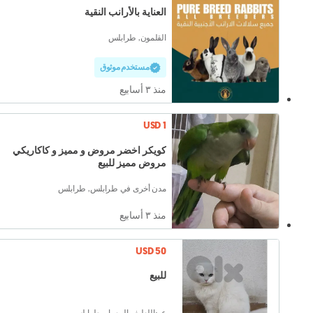
العناية بالأرانب النقية
القلمون, طرابلس
مستخدم موثوق
منذ ٣ أسابيع
USD 1
كويكر اخضر مروض و مميز و كاكاريكي
مروض مميز للبيع
مدن أخرى في طرابلس, طرابلس
منذ ٣ أسابيع
USD 50
للبيع
عبداللطيف البيسار, طرابلس