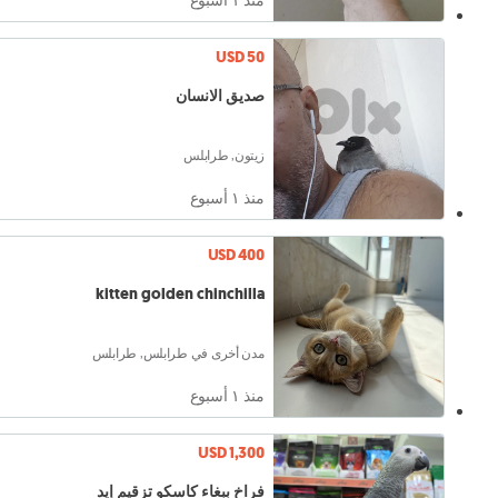
USD 50
صديق الانسان
زيتون, طرابلس
منذ ١ أسبوع
USD 400
kitten golden chinchilla
مدن أخرى في طرابلس, طرابلس
منذ ١ أسبوع
USD 1,300
فراخ ببغاء كاسكو تزقيم إيد