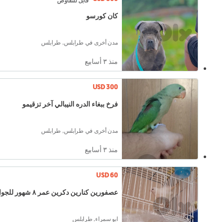
قابل للتفاوض
كان كورسو
مدن أخرى في طرابلس, طرابلس
منذ ٣ أسابيع
USD 300
فرخ ببغاء الدره النيبالي آخر تزقيمو
مدن أخرى في طرابلس, طرابلس
منذ ٣ أسابيع
USD 60
عصفورين كنارين دكرين عمر ٨ شهور للجواز
ابو سمراء, طرابلس