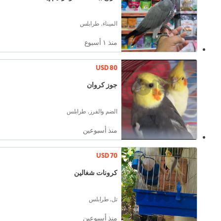
الميناء, طرابلس
منذ ١ أسبوع
USD 80
جوز كروان
الضم والفرز, طرابلس
منذ أسبوعين
USD 70
كرونات شغالين
تل, طرابلس
منذ أسبوعين