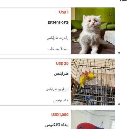
USD 1
kittens cats
زاهرية, طرابلس
منذ ٦ ساعات
USD 20
طرابلس
البداوي, طرابلس
منذ يومين
USD 1,000
ببغاء اكلكتوس