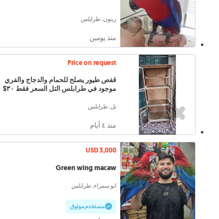
زيتون, طرابلس
منذ يومين
Price on request
قفص طيور يصلح للحمام والدجاج والفري
موجود في طرابلس التل السعر فقط ٣٠$
تل, طرابلس
منذ ٤ أيام
USD 3,000
Green wing macaw
ابو سمراء, طرابلس
مستخدم موثوق