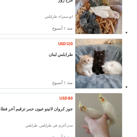
فرخ روز
ابو سمراء, طرابلس
منذ ١ أسبوع
USD 120
طرابلس لبنان
منذ ١ أسبوع
USD 80
جوز كروان لاتينو عيون حمر تزقيم آخر فطا
مدن أخرى في طرابلس, طرابلس
منذ ١ أسبوع