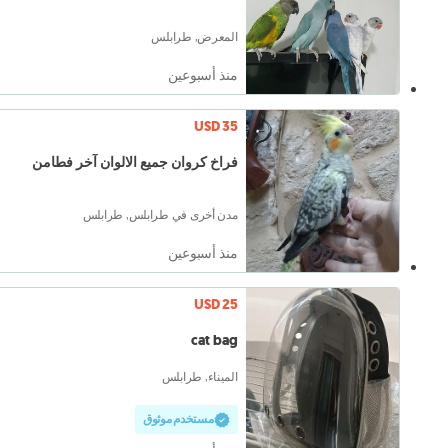
المعرض, طرابلس
منذ أسبوعين
USD 35
فراخ كروان جميع الالوان آخر فطامن
مدن أخرى في طرابلس, طرابلس
منذ أسبوعين
USD 25
cat bag
الميناء, طرابلس
مستخدم موثوق