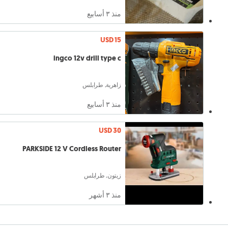
منذ ٣ أسابيع
USD 15
ingco 12v drill type c
زاهرية, طرابلس
منذ ٣ أسابيع
USD 30
PARKSIDE 12 V Cordless Router
زيتون, طرابلس
منذ ٣ أشهر