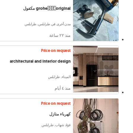
grohe🇩🇪original مكفول
مدن أخرى في طرابلس, طرابلس
منذ ٢٢ ساعة
Price on request
architectural and interior design
الميناء, طرابلس
منذ ٤ أيام
Price on request
كهرباء منازل
فؤاد شهاب, طرابلس