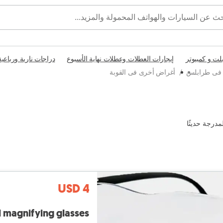
بلت و كمبيوتر
إيجارات العطلات وعطلات نهاية الأسبوع
دراجات نارية ورباعية
 فى طرابلس
/
أغراض أخرى فى القوبة
مدرجة حديثًا
USD 4
l magnifying glasses