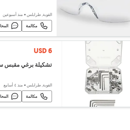
القوبة, طرابلس
•
منذ أسبوعين
مكالمة
المحا
USD 6
تشكيلة برغي مقبس 
القوبة, طرابلس
•
منذ ٤ أسابيع
مكالمة
المحا