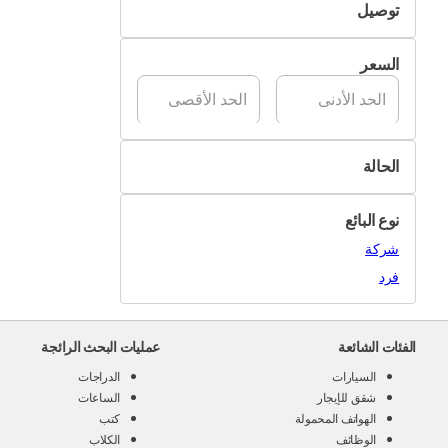
توصيل
متوفر
التسليم الذاتي
السعر
تسليم Pik&Drop
الحالة
جديد
نوع البائع
مستعمل
شركة
فرد
الفئات الشائعة
عمليات البحث الرائجة
السيارات
الدراجات
شقق للإيجار
الساعات
الهواتف المحمولة
كتب
الوظائف
الكلاب