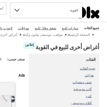
القوبة
جميع الفئات
سيارات للبيع
شقق وفلل للبيع
موبايلات
لابتوب، تا
الصفحة الرئيسية
/
مواهب، موسيقى وفنون وكتب
/
أغراض أخرى
إعلانين
أغراض أخرى للبيع في القوبة
الفئات
صنف حسب
:
ال
جميع الفئات
Ads
هوايات
تحف ومقتنيات
آلات موسيقية
كتب
أفلام وموسيقى