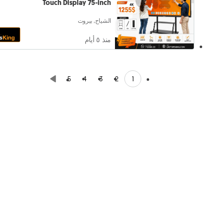
Touch Display 75-inch
الشياح, بيروت
منذ ٥ أيام
1
5
4
3
2