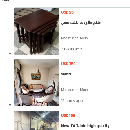
USD 90
طقم طاولات بقلب بعض
Mansourieh, Metn
7 hours ago
USD 750
salon
Mansourieh, Metn
12 hours ago
USD 139
New TV Table high quality