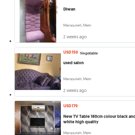
Diwan
Mansourieh, Metn
2 weeks ago
USD 150
Negotiable
used salon
Mansourieh, Metn
2 weeks ago
USD 179
New TV Table 180cm colour black an
white high quality
Mansourieh, Metn