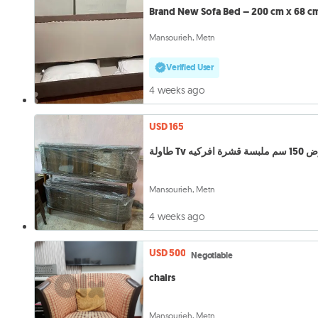
Brand New Sofa Bed – 200 cm x 68 c
Mansourieh, Metn
Verified User
4 weeks ago
USD 165
طاولة Tv قشرة افركيه
Mansourieh, Metn
4 weeks ago
USD 500
Negotiable
chairs
Mansourieh, Metn