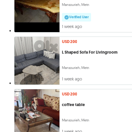
Mansourieh, Metn
Verified User
1 week ago
USD 200
L Shaped Sofa For Livingroom
Mansourieh, Metn
1 week ago
USD 200
coffee table
Mansourieh, Metn
1 week ago