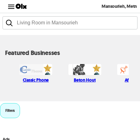
Mansourieh, Metn
Featured Businesses
Classic Phone
Beton Hout
Afif Kich
Filters
Ads