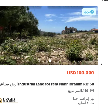
موثق
USD 100,000
5,150 متر مربع
نهر إبراهيم, جبيل
منذ ٣ أسابيع