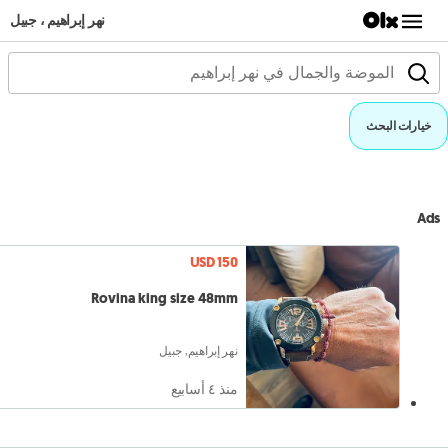
نهر إبراهيم ، جبيل
خيارات البحث
Ads
USD 150
Rovina king size 48mm
نهر إبراهيم, جبيل
منذ ٤ أسابيع