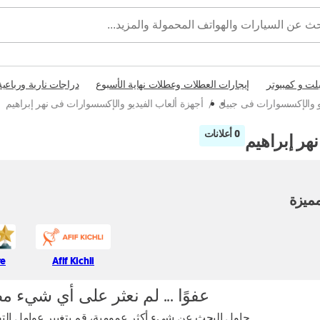
بلت و كمبيوتر
إيجارات العطلات وعطلات نهاية الأسبوع
دراجات نارية ورباعية
يو والإكسسوارات فى جبيل
/
أجهزة ألعاب الفيديو والإكسسوارات فى نهر إبراهيم
0 أعلانات
هر إبراهيم
ميزة
re
Afif Kichli
عفوًا ... لم نعثر على أي شيء م
حاول البحث عن شيء أكثر عمومية، قم بتغيير عوامل التصف