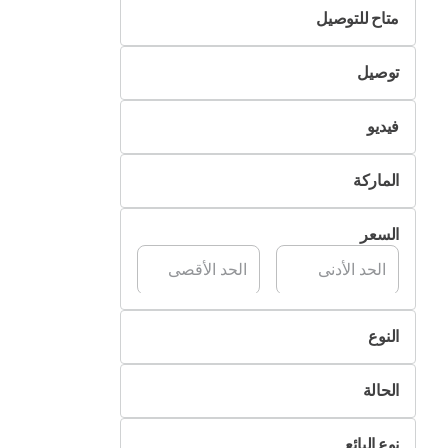
متاح للتوصيل
لا
توصيل
نعم
التسليم الذاتي
فيديو
تسليم Pik&Drop
غير متوفر
الماركة
متوفر
سوني
السعر
مايكروسوفت
نينتندو
ماركة اخرى
النوع
إكس بوكس
أكسسوارات
أوكولوس
الحالة
ألعاب ألكترونية
بلايستيشن
جديد
ريدماجيك
نوع البائع