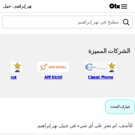
نهر إبراهيم ، جبيل
الشركات المميزة
ton Hout
Afif Kichli
Classic Phone
خيارات البحث
للأسف، لم نعثر على أي شيء في جبيل, نهر إبراهيم.