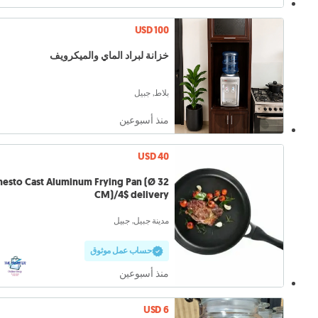
USD 100
خزانة لبراد الماي والميكرويف
بلاط, جبيل
منذ أسبوعين
USD 40
nesto Cast Aluminum Frying Pan (Ø 32
CM)/4$ delivery
مدينة جبيل, جبيل
حساب عمل موثوق
منذ أسبوعين
USD 6