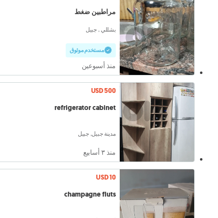
مراطبين ضغط
بشللي , جبيل
مستخدم موثوق
منذ أسبوعين
USD 500
refrigerator cabinet
مدينة جبيل, جبيل
منذ ٣ أسابيع
USD 10
champagne fluts