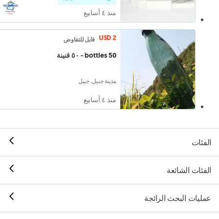
منذ ٤ أسابيع
USD 2
قابل للتفاوض
50 bottles - ٥٠ قنينة
مدينة جبيل, جبيل
منذ ٤ أسابيع
الفئات
الفئات الشائعة
عمليات البحث الرائجة