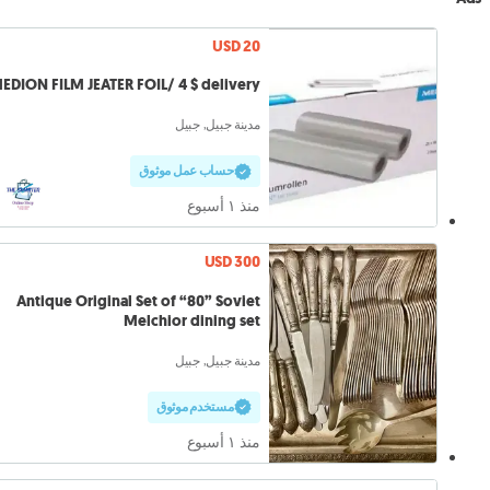
USD 20
EDION FILM JEATER FOIL/ 4 $ delivery
مدينة جبيل, جبيل
حساب عمل موثوق
منذ ١ أسبوع
USD 300
Antique Original Set of “80” Soviet
Melchior dining set
مدينة جبيل, جبيل
مستخدم موثوق
منذ ١ أسبوع