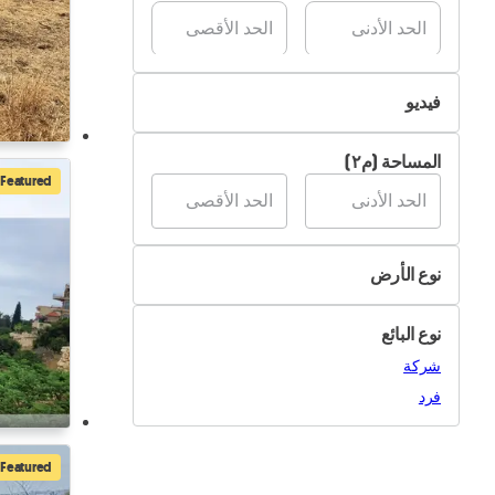
فيديو
غير متوفر
المساحة (م٢)
متوفر
Featured
نوع الأرض
زراعي
نوع البائع
صناعي
شركة
سكني
فرد
أخرى
Featured