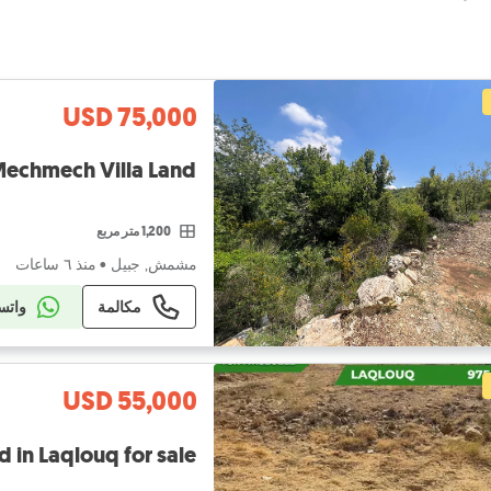
USD 75,000
Mechmech Villa Land - أرض فيلا مميزة في مش
1,200 متر مربع
مشمش, جبيل
•
منذ ٦ ساعات
مكالمة
واتس
USD 55,000
Prime land in Laqlouq for sale قطعة أرض مم