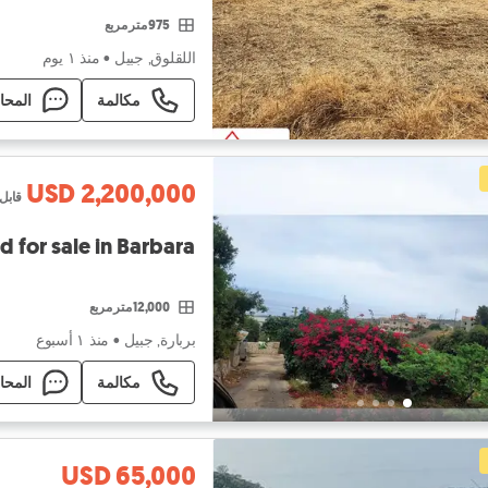
975 متر مربع
اللقلوق, جبيل
•
منذ ١ يوم
مكالمة
المحا
USD 2,200,000
قابل
Land for sale in Barbara ارض للبيع في 
12,000 متر مربع
بربارة, جبيل
•
منذ ١ أسبوع
مكالمة
المحا
USD 65,000