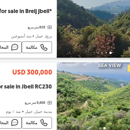
*Hot Deal* Land for sale in Breij jbeil
920 متر مربع
بريج, جبيل
•
منذ أسبوعين
مكالمة
المحا
USD 300,000
Land for sale in Jbeil RC230 أرض ل
5,400 متر مربع
مدينة جبيل, جبيل
•
منذ ١ يوم
مكالمة
المحا