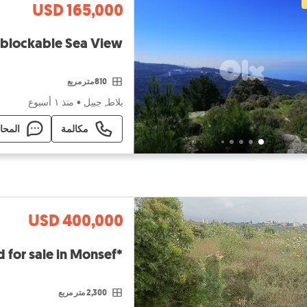
USD 165,000
 In Blat | Unblockable Sea View
810 متر مربع
بلاط, جبيل
•
منذ ١ أسبوع
مكالمة
المحا
USD 400,000
*Hot Deal* | Land for sale in Monsef
2,300 متر مربع