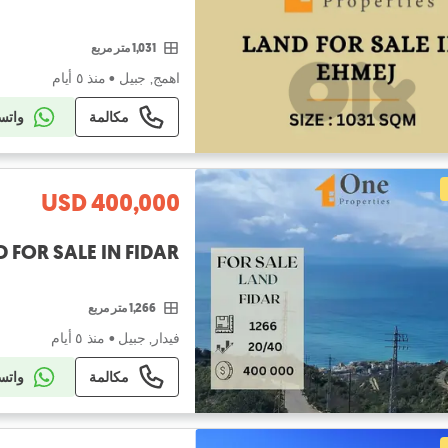
1,031 متر مربع
اهمج, جبيل
•
منذ ٥ أيام
مكالمة
واتس
USD 400,000
 FOR SALE IN FIDAR
1,266 متر مربع
فيدار, جبيل
•
منذ ٥ أيام
مكالمة
واتس