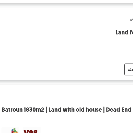
ض
Land f
دثه
Batroun 1830m2 | Land with old house | Dead End 