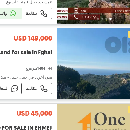
عمشيت, جبيل
•
منذ ١ أسبوع
مكالمة
واتس
USD 149,000
GMB129TA Land for sale in Fghal 
1,484 متر مربع
مدن أخرى في جبيل, جبيل
•
منذ ١ أسبوع
مكالمة
المحا
USD 45,000
 FOR SALE IN EHMEJ