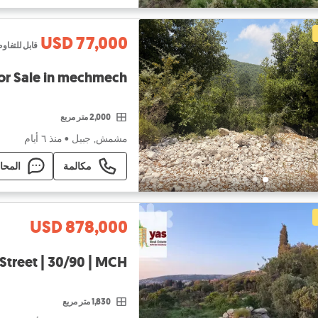
USD 77,000
قابل للتفاو
or Sale in mechmech
2,000 متر مربع
مشمش, جبيل
•
منذ ٦ أيام
مكالمة
المحا
USD 878,000
Street | 30/90 | MCH
1,830 متر مربع